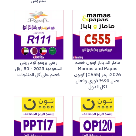
سيتروس
ماماز اند باباز كوبون خصم
ريفي برومو كود ريفي
Mamas and Papas
السعودية 2023 - 50 ريال
2026: رمز {C555} كوبون
خصم على كل المنتجات
يصل 90% فوري وفعال
لكل الدول