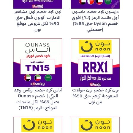
دايسون كود خصم دايسون
نون كود خصم نون مشاهير
أول طلب: الرمز {YJ} اقوي
الامارات: كوبون فعال حتي
خصم Dyson حتى 85%|
90% لكل عروض موقع
إخصملي
نون
نون كود خصم نون جوالات
اناس كود خصم اوناس وعد
السعودية توفير حتى 50%
التركي | خصم Ounass
من نون
يصل 85% لكل منتجات
الموقع -الرمز (TN15)