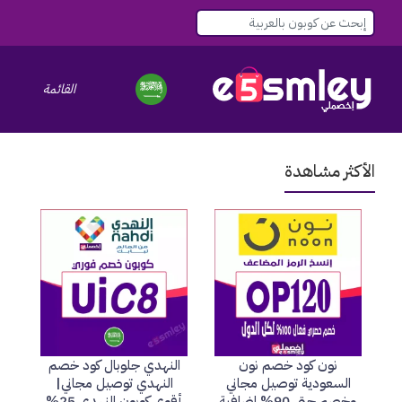
القائمة
le navigation
الأكثر مشاهدة
نون كود خصم نون
النهدي جلوبال كود خصم
السعودية توصيل مجاني
النهدي توصيل مجاني|
وخصم حتي 90% اضافية
أقوي كوبون النهدي 25%