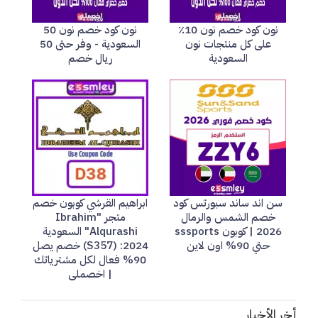
نون كود خصم نون 10٪
نون كود خصم نون 50
على كل منتجات نون
السعودية - وفر حتى 50
السعودية
ريال خصم
سن اند ساند سبورتس كود
ابراهيم القرشي كوبون خصم
خصم الشمس والرمال
متجر "Ibrahim
2026 | كوبون sssports
Alqurashi" السعودية
حتي 90% اون لاين
2024: (S357) خصم يصل
90% فعال لكل مشترياتك
| اخصملى
أخر الأخبار