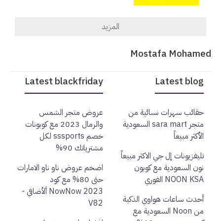
المزيد
Mostafa Mohamed
Latest blackfriday
Latest blog
حقائب سهرات نسائية من
عروض متجر الشمس
متجر sara mart السعودية
والرمال 2023 مع كوبونات
الأكثر مبيعاً
خصم sssports لكل
مشترياتك 90%
تليفزيونات إل جي الاكثر مبيعاً
نون السعودية مع كوبون
اضخم عروض ناو ناو الامارات
NOON KSA الفوري
حتى 80% مع كود
NowNow 2023 ألأضافي -
أحدث ساعات هواوي الذكية
V82
من Noon السعودية مع