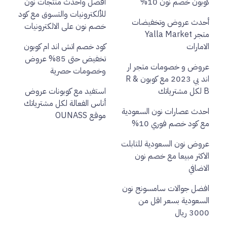
كوبون خصم نون 10%
افضل واحدث منتجات نون
للألكترونيات والتسوق مع كود
أحدث عروض وتخفيضات
خصم نون على الالكترونيات
متجر Yalla Market
الامارات
كود خصم اتش اند ام كوبون
تخفيض حتى 85% عروض
عروض و خصومات متجر ار
وخصومات حصرية
اند بي 2023 مع كوبون R &
B لكل مشترياتك
استفيد مع كوبونات عروض
أناس الفعالة لكل مشترياتك
احدث عصارات نون السعودية
موقع OUNASS
مع كود خصم فوري 10%
عروض نون السعودية للتابلت
الاكثر مبيعا مع خصم نون
الاضافي
افضل جوالات سامسونج نون
السعودية بسعر اقل من
3000 ريال