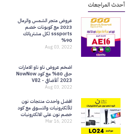
أحدث المراجعات
عروض متجر الشمس والرمال
2023 مع كوبونات خصم
sssports لكل مشترياتك
90%
Aug 03, 2022
اضخم عروض ناو ناو الامارات
حتى 80% مع كود NowNow
2023 ألأضافي - V82
Aug 03, 2022
افضل واحدث منتجات نون
للألكترونيات والتسوق مع كود
خصم نون على الالكترونيات
Mar 16, 2022