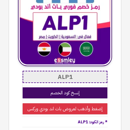
إنسخ كود الخصم
إضغط وأذهب لعروض باث اند بودي وركس
* رمز الكود: ALP1