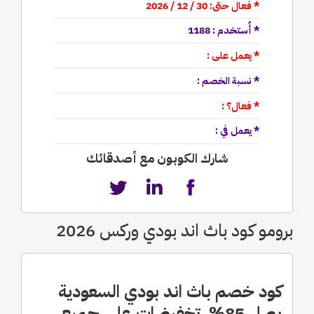
* فعال حتى: 30 / 12 / 2026
* أُستخدم : 1188
* يعمل على :
* نسبة الخصم :
* فعال؟ :
* يعمل في :
شارك الكوبون مع أصدقائك
برومو كود باث اند بودي وركس 2026
كود خصم باث اند بودي السعودية
يصل 85% تخفيضات على جميع