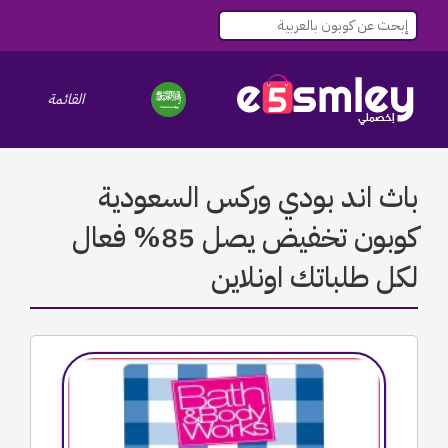
القائمة
le navigation
باث اند بودي وركس السعودية
كوبون تخفيض يصل 85% فعال
لكل طلباتك اونلاين