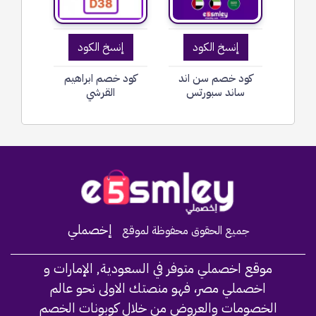
إنسخ الكود
إنسخ الكود
كود خصم سن اند
كود خصم ابراهيم
ساند سبورتس
القرشي
Home
إخصملي
جميع الحقوق محفوظة لموقع
موقع اخصملي متوفر في السعودية, الإمارات و
اخصملي مصر، فهو منصتك الاولى نحو عالم
الخصومات والعروض من خلال كوبونات الخصم