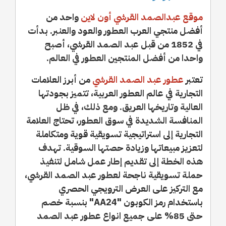
موقع عبدالصمد القرشي أون لاين
واحد من
أفضل منتجي العرب العطور والعود والعنبر. بدأت
في 1852 من قبل عبد الصمد القرشي، أصبح
واحدا من أفضل المنتجين العطور في العالم.
تعتبر
عطور عبد الصمد القرشي
من أبرز العلامات
التجارية في عالم العطور العربية، تتميز بجودتها
العالية وتاريخها العريق. ومع ذلك، في ظل
المنافسة الشديدة في سوق العطور، تحتاج العلامة
التجارية إلى استراتيجية تسويقية قوية ومتكاملة
لتعزيز مبيعاتها وزيادة حصتها السوقية. تهدف
هذه الخطة إلى تقديم إطار عمل شامل لتنفيذ
حملة تسويقية ناجحة لعطور عبد الصمد القرشي،
مع التركيز على العرض الترويجي الحصري
باستخدام رمز الكوبون "AA24" بنسبة خصم
حتى 85% على جميع انواع عطور عبد الصمد