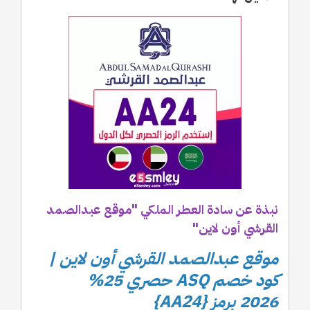
نبذة عن سادة العطر الملكي "موقع عبدالصمد
القرشي أون لاين"
موقع عبدالصمد القرشي أون لاين |
كود خصم ASQ حصري 25%
2026 برمز {AA24}