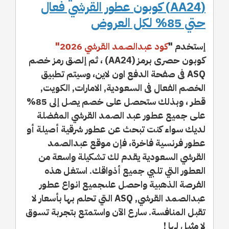
(AA24) كوبون عطور القرشي فعال
حتي 85% لكل العروض
إستخدم "
كود عبدالصمد القرشي 2026
"
كوبون حصرى برمز (AA24) ، ثم إلصق رمز خصم
ASQ فى صفحة الدفع اون لاين، وسيتم تطبيق
الخصم الفعال فى السعودية, الامارات, الكويت,
قطر ، وبذلك ستحصل على خصم يصل إلى 85%
على جميع عطور عبد الصمد القرشي المفضلة
لديك سواء كنت تبحث عن عطور شرقية أصيلة أو
عطور فرنسية فاخرة، فإن موقع عبدالصمد
القرشي السعودية يقدم لك تشكيلة واسعة من
العطور التي تلبي جميع أذواقك. استغل هذه
الفرصة الذهبية واحصل علىجميع انواع عطور
عبدالصمد القرشي, ASQ التي تحلم بها بأسعار لا
تقبل المنافسة. سارع الآن واستمتع بتجربة تسوق
لا مثيل لها !