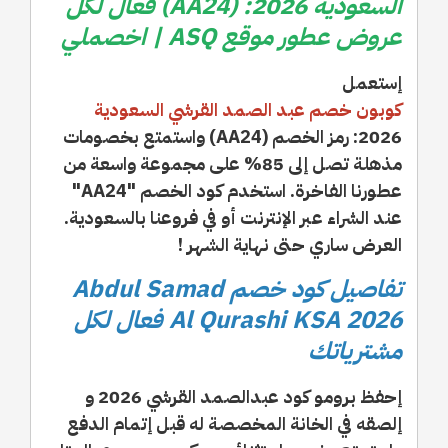
السعودية 2026: (AA24) فعال لكل
عروض عطور موقع ASQ | اخصملي
إستعمل
كوبون خصم عبد الصمد القرشي السعودية
2026: رمز الخصم (AA24) واستمتع بخصومات
مذهلة تصل إلى 85% على مجموعة واسعة من
عطورنا الفاخرة. استخدم كود الخصم "AA24"
عند الشراء عبر الإنترنت أو في فروعنا بالسعودية.
العرض ساري حتى نهاية الشهر !
تفاصيل كود خصم Abdul Samad
Al Qurashi KSA 2026 فعال لكل
مشترياتك
إحفظ برومو كود عبدالصمد القرشي 2026 و
إلصقه في الخانة المخصصة له قبل إتمام الدفع