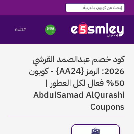
القائمة
le navigation
كود خصم عبدالصمد القرشي
2026: الرمز {AA24} - كوبون
50% فعال لكل العطور |
AbdulSamad AlQurashi
Coupons