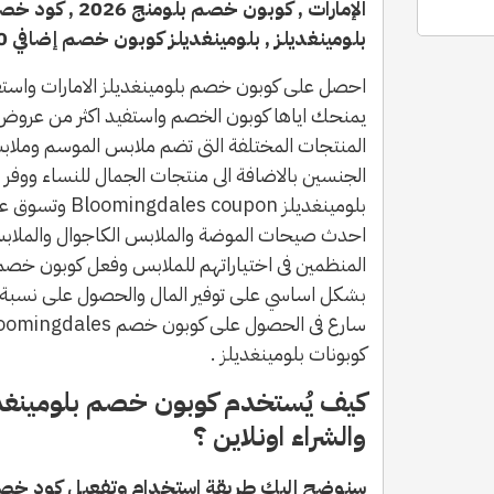
الإمارات , كوبون خص
بلومينغديلز , بلومينغديلز كوبون خصم إضافي 20 % على كل المنتجات .
احصل على كوبون خصم بلومينغديلز الامارات واستف
يمنحك اياها كوبون الخصم واستفيد اكثر من عروض
المنتجات المختلفة التى تضم ملابس الموسم وملاب
بلومينغديلز upon
احدث صيحات الموضة والملابس الكاجوال والملابس 
المنظمين فى اختياراتهم للملابس وفعل كوبون خصم 
بشكل اساسي على توفير المال والحصول على نسبة 
كوبونات بلومينغديلز .
كيف يُستخدم كوبون خصم بلومينغديل
والشراء اونلاين ؟
سنوضح إليك طريقة استخدام وتفعيل كود خصم 