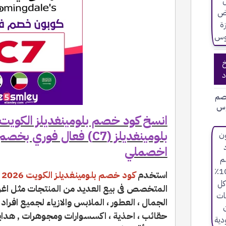
خ
د
صم
وس
اخصملي
استخدم
كود خصم بلومينغديلز الكويت 2026
ع
المتخصص فى بيع العديد من المنتجات مثل اغ
الجمال ، العطور ، الملابس والازياء لجميع افراد
حقائب ، احذية ، اكسسوارات ومجوهرات , هدايا