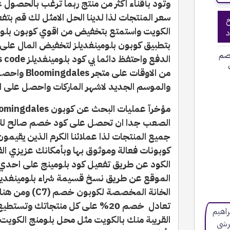
وتود بأقناء اكثر من منتج ربما ترغب بالحصول
سعر المنتجات لذا لدينا الحل الامثل لك قم بت
خ
الكويت واستمتع بتخفيض من اقوي كوبون بلو
د
بتطبيق كوبون بلومينغديلز لتخفيض المال على 
صم
من الاوقات 
والموسم الجديد لاشهر الماركات واحصل على اقوي كود خص
جميع المنتجات لذا عملائنا الكرم الذين يقيمو
كوبونات فعالة وموثوق بها وبأمكانك عزيزي ال
الكود عن طريق تفعيل كود بلومينج على احدي ا
الخانة المخصصة ل
تعادل خصم 20% على كل منتجاتك وت