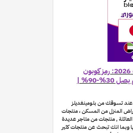
انسخ كود خصم بلومينغديلز الكويت 2026: رمز كوبون
بلومينغديلز (C7) فعال فوري بخصم يصل 30%-90% |
ند تسوقك من بلومينغديلز
راض المنزل من المسكن ، منتجات
 العائلة , منتجات من متاجر عديدة
 وبما انك تبحث عن منتجات كثير