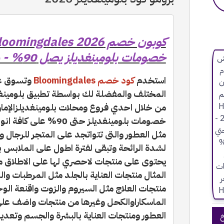
خصومات بلومينغديلز يصل 90% - رمز الكود {C7}
استخدم
كود خصم Bloomingdales
وتسوق عب
من خلال احدي فروع ومحلات بلومينغديلزالإمار
خصومات بلومينغديلز حتى 
مثل العطور والتى تتواتجد على المتجر للرجال 
لشدة الرائحة وتبقى لفترة اطول على الملابس ب
يحتوى على منتجات لاحصري لها على الاطلاق 
المثال منتجات العناية بالجلد مثل المرطبات 
منتجات العلاج مثل السيروم والزوت واقنعة الو
الماسكاراوالكحل وغيرها من منتجات واضف عل
العطور ومنتجات العناية بالبشرة والجسم وتعد
خ