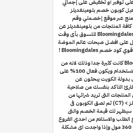
 على توفير أو تخفيض على إجمالي
فعيل كوبون خصم بلومينغديلز
منج عبر موقع إخصملي وقم
كافة المنتجات من بلومينغديلز عن
الدفع واحتفظ دائما بي كود بلومينغديلز Bloomingdales code للتسوق بأى وقت
على متجر Bloomingdales واحصل على افضل صيحات عالم الموضة
م Bloomingdales !
مؤخرآ عمليات البحث عن كوبون Bloomingdales كانت كثيرة جدا وذلك لانه من
الصعب جدا ان تحصل على كود خصم صالح للاستخدام ويكون فعال 100% على
ن بدولة الكويت يبحثون عن
قارئ التاكد بنفسك من صلاحية
لمنتجات التى تريد شرائها من
الموقع عن طريق نسخ قسيمة شراء بلومينغديلز > (C7) ثم لصق الكوبون فى
كوبون خصم (C7) ومن هنا سيظهر لك قيمة الخصم والتى
ستطيع الطلب والاستلام من احدي الفروع
القريبة منك بالكويت مثل محل بلومنج الكويت 360 مول وإذا واجدت اى مشكلة