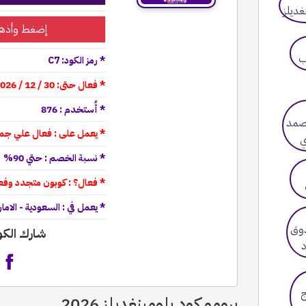
إضغط وأذهب
* رمز الكود: C7
* فعال حتى: 30 / 12 / 2026
* أُستخدم : 876
* يعمل على : فعال علي جميع منتجات
* نسبة الخصم : حتي 90%
* فعال؟ : كوبون متجدد وفعال 0
* يعمل في : السعودية - الاما
شارك الك
برومو كود بلومينغديلز 2026