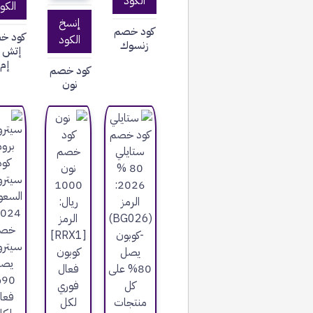
الكود
الكو
إنسخ
كود خصم
كود خ
الكود
زنسوك
إتش ا
إم
كود خصم
نون