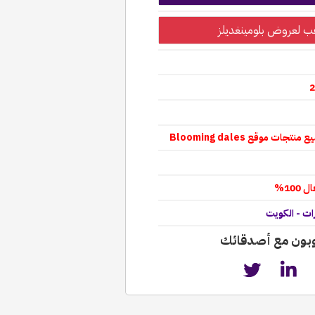
 لعروض بلومينغديلز
 موقع Blooming dales
10%
رات - الكويت
وبون مع أصدقائك