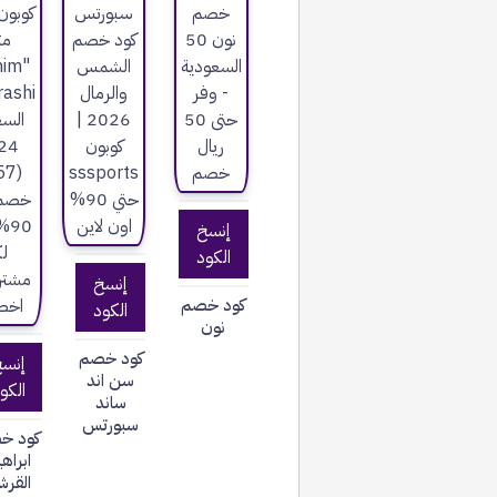
إنسخ
الكود
إنسخ
كود خصم
الكود
نون
كود خصم
إنس
سن اند
الكو
ساند
سبورتس
كود خ
ابراه
القرش