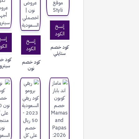
إنسخ
الكود
إنس
إنسخ
الكو
كود خصم
الكود
ستايلي
كود خ
كود خصم
سيتر
نون