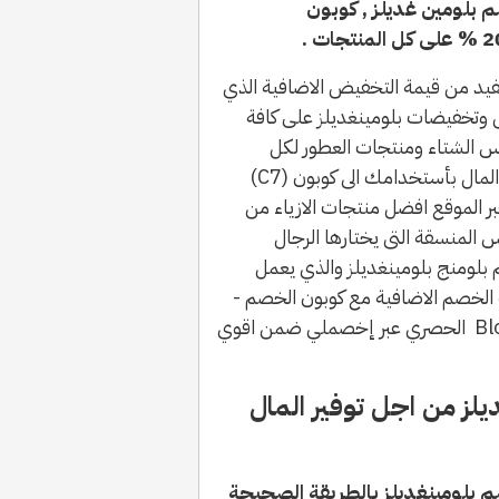
م بلومنج 2026 , كود خصم بلومين غديلز , كوبون
يد من قيمة التخفيض الاضافية الذي
 وتخفيضات بلومينغديلز على كافة
س الشتاء ومنتجات العطور لكل
الجنسين بالاضافة الى منتجات الجمال للنساء ووفر المال بأستخدامك الى كوبون (C7)
Bloomingdales co وتسوق عبر الموقع افضل منتجات الازياء من
المنسقة التى يختارها الرجال
بلومنج بلومينغديلز والذي يعمل
الخصم الاضافية مع كوبون الخصم -
سارع فى الحصول على كوبون خصم Bloomingdales الحصري عبر إخصملي ضمن اقوي
ز من اجل توفير المال
بلومينغديلز بالطريقة الصحيحة