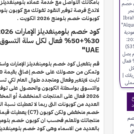
بأمكانك التواصل مع خدمة عملاء بلومينغديلز 
لاتدع فرصة توفير النقود تفوتك مع كوبون بلوم
كوبونات خصم بلومنج 2026 الكويت .
UAE"
قم بتفعيل كود خصم بلومينغديلز الإمارات واست
ثابت لايتغير وفعال ومتجدد طوال العام لكي تس
والتسوق بواسطتة الكوبون والحصول على توفير
2026 فعال على المنتجات المنخفضة أو الم
خ
العديد من كوبونات التى ربما لا تعطيك نسبة 
د
خصم منخفض ولكن كوبون
صم
منتجاتك وللعلم فحسب ان كوبون خصم بلومينغ
يم
بالعديد من الاسماء وهى كود خصم بلومينغديلز
ي