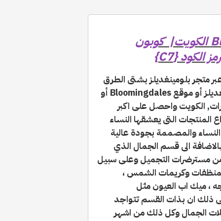
كوبون خصم Bloomingdales 2026 الكويت| كوبون
ر متجر بلومينغديلز بشتى الطرق
المختلف والمفضلة لك بواسطة تطبيق بلومينغديلز أو موقع Bloomingdales أو
ات, الكويت واحصل على اكبر
90% على كافة انواع المنتجات التى يعشقها النساء
والنساء والمصممة بجودة عالية
الاضافة الى قسم الجمال الذي
من مسترضرات التجميل وعلى سبيل
والمنظفات وكريمات الشمس ،
جه ، ميك اب العيون مثل
ى ذلك ان بذات القسم تتواجد
يلات الجمال وكل ذلك من اشهر