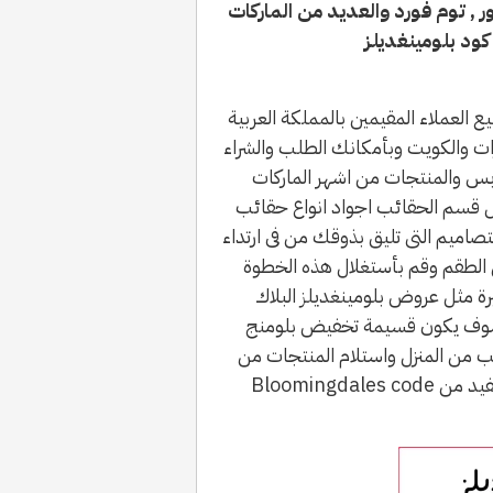
ور , توم فورد والعديد من الماركات
كود بلومينغديلز
ينج يمنحك خصم إضافي 10% لجميع العملاء المقيمين بالمملكة العربية
إضافي 20% لدولة الإمارات والكويت وبأمكانك الطلب والشراء
ابس والمنتجات من اشهر الماركات
ال قسم الحقائب اجواد انواع حقائب
صاميم التى تليق بذوقك من فى ارتداء
ل الطقم وقم بأستغلال هذه الخطوة
رة مثل عروض بلومينغديلز البلاك
 وسوف يكون قسيمة تخفيض بلومنج
لطلب من المنزل واستلام المنتجات من
إحدي فروع بلومينغديلز الرياض القريبة منك واستفيد من Bloomingdales code