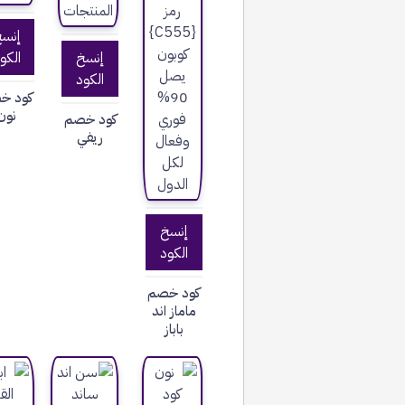
إنس
إنسخ
الكو
الكود
كود خ
نون
كود خصم
ريفي
إنسخ
الكود
كود خصم
ماماز اند
باباز