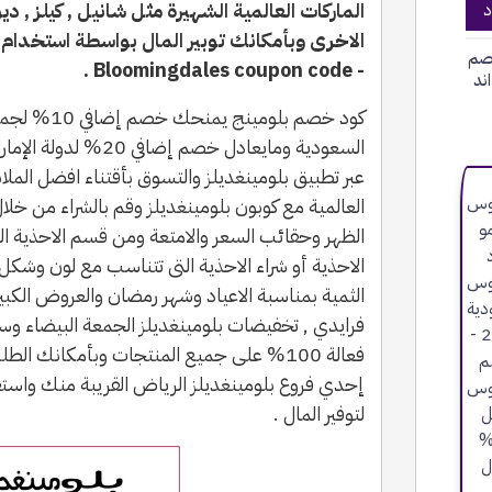
الماركات العالمية الشهيرة مثل شانيل , كيلز , دي
د
الاخرى وبأمكانك توبير المال بواسطة استخدام 
صم
- Bloomingdales coupon code .
ند
كود خصم بلوم
السعودية ومايعادل خصم 
عبر تطبيق بلومينغديلز والتسوق بأقتناء افضل المل
العالمية مع كوبون بلومينغديلز وقم بالشراء من خل
الظهر وحقائب السعر والامتعة ومن قسم الاحذية الت
الاحذية أو شراء الاحذية التى تتناسب مع لون وشك
الثمية بمناسبة الاعياد وشهر رمضان والعروض الكبي
فرايدي , تخفيضات بلومينغديلز الجمعة البيضاء
فعالة 100% على جميع المنتجات وبأمكانك ا
لتوفير المال .