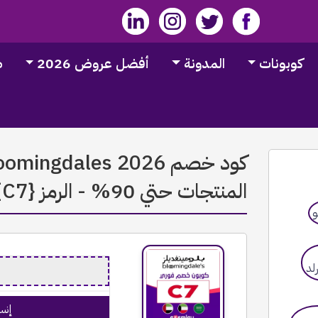
كوبونات
المدونة
أفضل عروض 2026
ط
المنتجات حتي 90% - الرمز {C7}
إنس