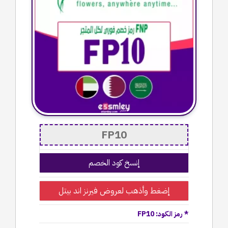
إنسخ كود الخصم
إضغط وأذهب لعروض فيرنز اند بيتل
* رمز الكود: FP10