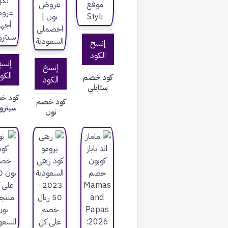
إنسخ
الكود
إنس
إنسخ
الكو
كود خصم
الكود
ستايلي
كود خ
كود خصم
سيتر
نون