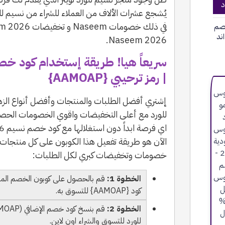
د
يُشجع عشرات الألاف من العملاء للشراء من نسيم لل
صم
ند
Naseem 2026.
| رمز ترحيبي {AAMOAP}
إشتري أفضل الطلبات والمنتجات وأفضل أنواع الزهو
للورد مع أعلى التخفيضات واقوي الخصومات الحصري
الآن هو طريقة تفعيل هذا الكوبون على كل منتجات
خصومات وتخفيضات كبري لكل الطلبات:
الخطوة 1:
قم بالحصول على كوبون الخصم المن
كود {AAMOAP} للتسوق به.
الخطوة 2:
للورد للتسوق والشراء اون لاين.