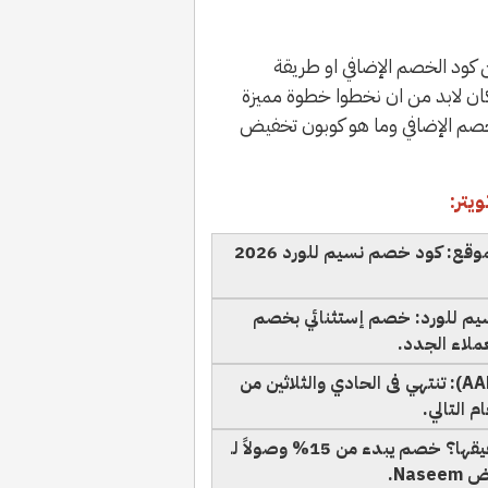
عن كود الخصم الإضافي او طريقة
ان لابد من ان نخطوا خطوة مميزة
خصم الإضافي وما هو كوبون تخفيض
الإسم المُطلق حول البرومو كود الخاص بالموقع: كود خصم نسيم للورد 2026
يم للورد: خصم إستثنائي بخصم
تاريخ إنتهاء صلاحية قسيمة الشراء (AAMOAP): تنتهي فى الحادي والثلاثين من
ما هي نسبة الخصم القصوى التى يُمكن تحقيقها؟ خصم يبدء من 15% وصولاً لـ