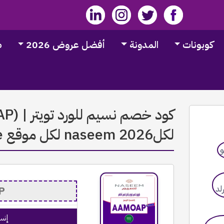
كوبونات
المدونة
أفضل عروض 2026
ط
لكلnaseem 2026 لكل موقع Naseem Online
إنس