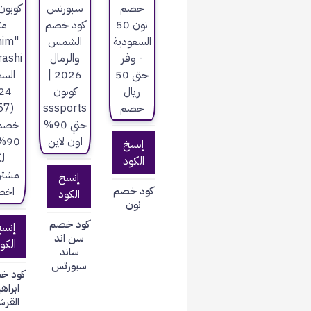
إنسخ
الكود
إنسخ
كود خصم
الكود
نون
كود خصم
إنس
سن اند
الكو
ساند
سبورتس
كود خ
ابراه
القرش