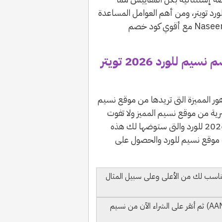
ورد تويتر، ومن أهم العوامل المساعدة
في ذلك خصومات Naseem و تخفيضات Naseem 2026 مع أقوي كود خصم
سريعاً هيا! طريقة إستخدام كود خصم نسيم للورد 2026 تويتر
ر المميزة التى تريدها من موقع نسيم
ة من موقع نسيم المميز ولا تفوت
اي فرصة ابداً دون استغلالها مع كود خصم نسيم 2026 للورد والتى ستوضها لك هذه
 موقع نسيم للورد والحصول على
اسب لك من الأعلى وعلى سبيل المثال
قم بنسخ كود خصم الإضافي (AAMOAP) ثم أنقر على الشراء الآن من نسيم