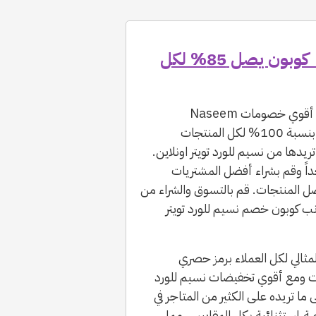
كود خصم نسيم للورد تويتر 2026 | كوبون يصل 85% لكل
مع أقوي خصومات Naseem
وتخفيضاته إلي جانب رمز خصم (AAMOAP) فعالاً بنسبة 100% لكل المنتجات
دها من نسيم للورد تويتر اونلاين.
 وقم بشراء أفضل المشتريات
ل المنتجات. قم بالتسوق والشراء من
ب كوبون خصم نسيم للورد تويتر
Naseem  كود التوفير المثالي لكل العملاء برمز حصري
لطلبات ومع أقوي تخفيضات نسيم للورد
ى ما تريده على الكثير من المتاجر في
ة إستثنائية بكل المقاييس مما