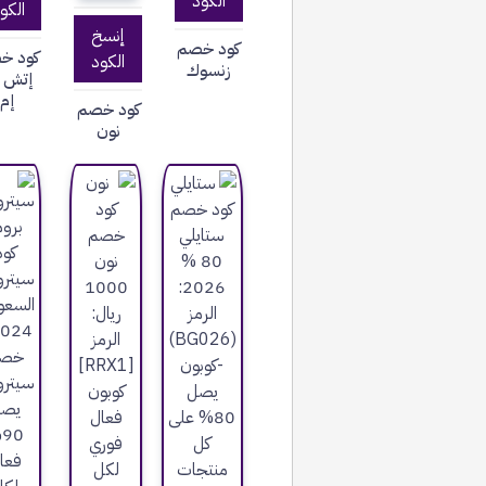
الكود
الكو
إنسخ
كود خصم
كود خ
الكود
زنسوك
إتش ا
إم
كود خصم
نون