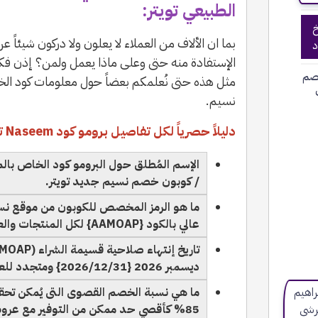
الطبيعي تويتر:
خ
بما ان الألاف من العملاء لا يعلون ولا دركون شيئاً 
د
الإستفادة منه حتى وعلى ماذا يعمل ولمن؟ إذن فك
صم
مثل هذه حتى نُعلمكم بعضاً حول معلومات كود ال
نسيم.
دليلاً حصرياً لكل تفاصيل برومو كود Naseem تويتر:
/ كوبون خصم نسيم جديد تويتر.
ما هو الرمز المخصص للكوبون من موقع نس
عالي بالكود {AAMOAP} لكل المنتجات والعملاء الجدد.
ديسمبر 2026 {2026/12/31} ومتجدد للعام التالي.
85% كأقصي حد ممكن من التوفير مع عروض Naseem.