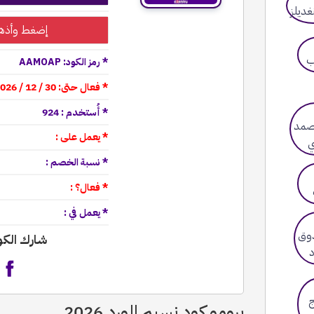
إضغط وأذهب
* رمز الكود: AAMOAP
* فعال حتى: 30 / 12 / 2026
* أُستخدم : 924
* يعمل على :
* نسبة الخصم :
* فعال؟ :
* يعمل في :
شارك الك
برومو كود نسيم الورد 2026