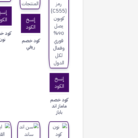
إنس
إنسخ
الكو
الكود
كود خ
نون
كود خصم
ريفي
إنسخ
الكود
كود خصم
ماماز اند
باباز