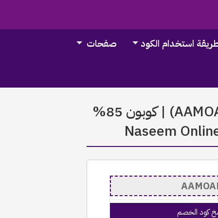
ريقة استخدام الكود
صفحات
كود خصم نسيم للورد تويتر | (AAMOAP) | كوبون 85%
خ كود الخصم