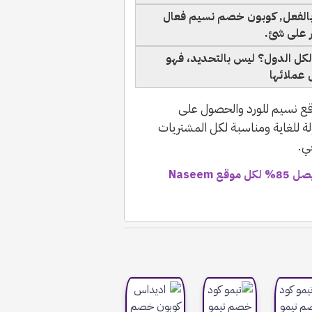
بالفعل, كوبون خصم نسيم فعال
ر على شئ.
نسيم للورد AAMOAP فعال لكل الدول؟ ليس بالتحديد، فهو
 عملائها
وقع نسيم للورد والحصول على
 للغاية ومناسبة لكل المشتريات
ي.
كود خصم نسيم للورد تويتر 2026 | كوبون يصل 85% لكل موقع Naseem