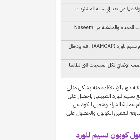
اضفها من بعد إلي سلة المشتريات
لا تفوت ان تختار العروض والخصومات المميزة والمذهلة من Naseem
ستجد مربعاً خاصاً لإدخال كود خصم نسيم للورد (AAMOAP) . قم بإدخال
خصم الإضافي لكل المنتجات التى لطالما
خلاله دون الإستفادة منه بشكل مثالي
قع نسيم للورد الطبيعي ,احصل على
م عملية الشراء وتفعيل الكود عن
سابقة لتفعيل الكوبون والحصول على
ل كوبون نسيم للورد