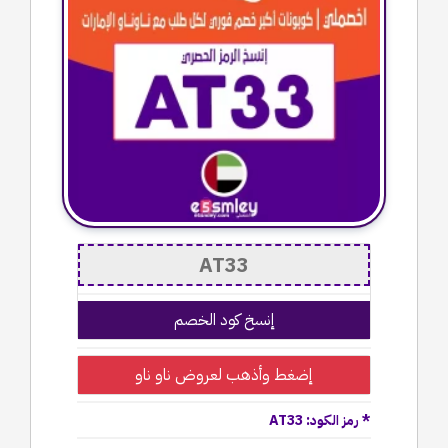
إنسخ كود الخصم
إضغط وأذهب لعروض ناو ناو
* رمز الكود: AT33