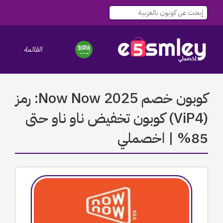
القائمة
le navigation
كوبون خصم Now Now 2025: رمز
(ViP4) كوبون تخفيض ناو ناو حتى
85% | اخصملي