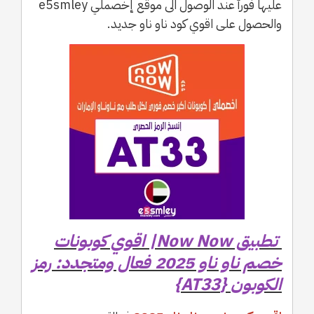
عليها فورآ عند الوصول الى موقع إخصملي e5smley
والحصول على اقوي كود ناو ناو جديد.
تطبيق Now Now| اقوي كوبونات
خصم ناو ناو 2025 فعال ومتجدد: رمز
الكوبون {AT33}