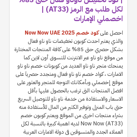
لكل طلب مع الرمز (AT33) |
اخصملي الإمارات
احصل على
كود خصم Now Now UAE 2025
والذي يعتبر احدث كوبون تخفيضات ناو ناو فعال
بشكل حصري حتى 85% على كافة المنتجات المختارة
من موقع ناو ناو عبر الانترنت للتسوق أون لاين كما
يمنحك متجر ناو ناو العديد من كوبونات خصم ناو ناو
الامارات ، كواد خصم ناو ناو فعال ومتجدد حصريآ على
موقع إخصملي وبأمكانك التوجه للمتجر والعثور على
افضل المنتجات التى ترغب بالحصول عليها بأقل
الاسعار والاستفادة من خدمة ناو ناو للتوصيل السريع
حتى باب المنزل وتوفير الكثير من المال للأستفادة منه
بشراء منتجات اخرى من الموقع ويعتبر كوبون خصم
Now Now (AT33) لديه اهمية كبيرة بالنسبة لكل
العملاء الجدد والمتسوقين فى دولة الامارات العربية