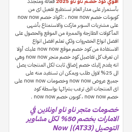
اقوي كود خصم ناو ناو 2025
فعالة ومتجدد
بأستمرار على مدار العام تستطيع تفعيل اى من
كوبونات خصم now now ، :اكواد خصم now now
على مشتريات السوبر ماركت والاستمتاع بأشهى
المأكولات الطازجة والمميزة من الموقع والحصول على
افضل انواع الخضروات ولكي تعلم افضل انواع
الاستفادة من كود خصم موقع now now عليك أولا
ان تعرف كل تفاصيل كود خصم متجر now now وهي
انه يقدم إليك خصم إضافي ثابت لكل المنتجات يصل
الى 25% لاول طلب ويمكن ان تستفيد منه على
جميع عروض now now وخصومات now now على
اى المنتجات التى ترغب بشرائها بواسطة كود
خصم now now ، كوبون خصم now now .
خصومات متجر ناو ناو اونلاين في
الامارات بخصم 50% لكل مشاوير
التوصيل (AT33)| Now