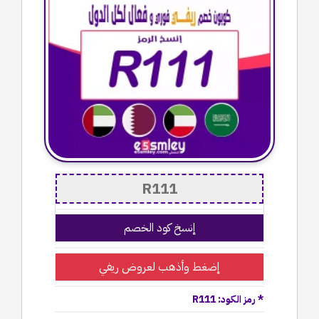
إنسخ كود الخصم
إضغط وأذهب لعروض ريفي
* رمز الكود: R111