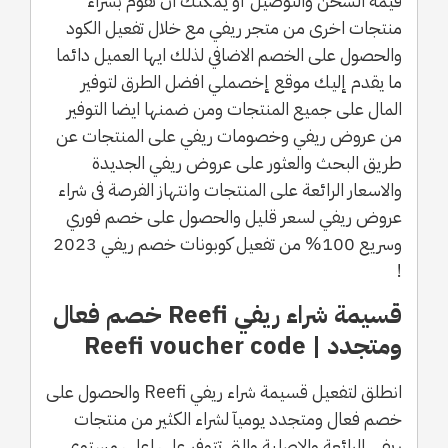
قيمة الشحن والتوصيل أو يمكنك ان تقوم بشراء
منتجات اخرى من متجر ريفي مع خلال تفعيل الكود
والحصول على الخصم الاضافي لذلك ايها العميل دائما
ما يقدم إليك موقع إخصملي افضل الطرق لتوفير
المال على جميع المنتجات ومن ضمنها ايضا التوفير
من عروض ريفي وخصومات ريفي على المنتجات عن
طريق البحث والعثور على عروض ريفي الجديدة
والاسعار الرائعة على المنتجات وانتهاز الفرصة فى شراء
عروض ريفي لسعر قليل والحصول على خصم فوري
وسريع 100% من تفعيل كوبونات خصم ريفي 2023
!
قسيمة شراء ريفي Reefi خصم فعال
ومتجدد | Reefi voucher code
انطلق لتفعيل قسيمة شراء ريفي Reefi والحصول على
خصم فعال ومتجدد يوميآ لشراء الكثير من منتجات
ريفي الرائعة والاصلية والتى تتوفر على اعلى مستوي