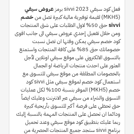
فعل كود سيفي sivvi 2023 برمز
عروض سيفي
(MKH5) لقيمة توفيرية مالية كبيرة تصل من
خصم
sivvi
حتى 50% لاول الطلبات على شتى المنتجات
ومن خلال تفعيل إحدي عروض سيفي الى جانب اقوى
كود خصم سيفي يمكن وقتها ان تصل نسبت
خصوماتك حتى 85% على كافة المنتجات واستمتع
بالتسوق الالكتروني على موقع سيفي اونلاين لأجل
العثور على احدث منتجات الرياضة او الجمال
بالخصومات المطلقة من موقع سيفي للتسوق مع
استعمال كود خصم لموقع سيفي مثل sivvi كود
خصم (MKH5) الموفر بنسبة 100% لكل عمليات
التسوق والشراء من سيفي عبر الانترنت وعليك ايضاُ
حتى تحظي على فرصة أكبر للتسوق بأريحية كبيرة
ودائما ان تحصل على المنتجات المهمة بالنسبة إليك
ربما عليك بتطبيق كود موقع سيفي وعند تحميل
برنامج sivvi ستجد جميع المنتجات الحصرية من