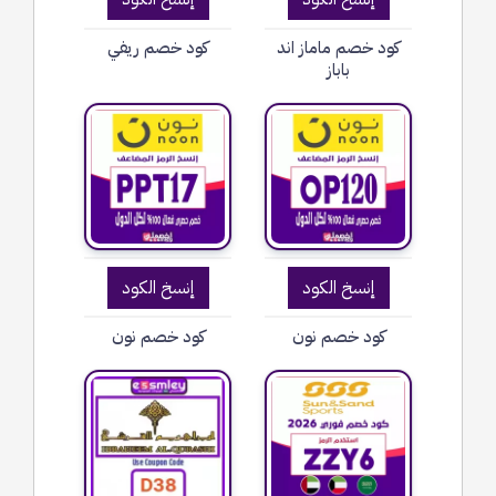
كود خصم ماماز اند
كود خصم ريفي
باباز
إنسخ الكود
إنسخ الكود
كود خصم نون
كود خصم نون