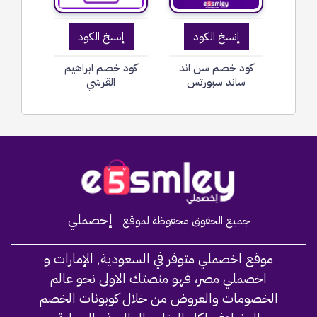
إنسخ الكود
إنسخ الكود
كود خصم سن اند
كود خصم ابراهيم
ساند سبورتس
القرشي
Home
إخصملي
جميع الحقوق محفوظة لموقع
موقع اخصملي متوفر في السعودية, الإمارات و
اخصملي مصر، فهو منصتك الاولى نحو عالم
الخصومات والعروض من خلال كوبونات الخصم