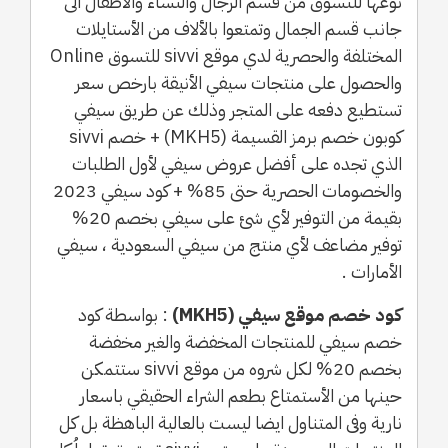
نوعها للتسوق من قسم الرجال والنساء والأطفال الى
جانب قسم الجمال وتمتعوا بالألاف من الأستايلات
المختلفة والحصرية لدي موقع sivvi للتسوق Online
والحصول على منتجات سيفي الأنيقة بارخص سعر
تستطيع دفعه على المتجر وذلك عن طريق سيفي
كوبون خصم برمز القسيمة (MKH5) + خصم sivvi
الذي تجده على أفضل عروض سيفي لأول الطلبات
والخصومات الحصرية حتى 85% + كود سيفي 2023
بقيمة من التوفير لأي شئ على سيفي بخصم 20%
توفير مضاعف لأي منتج من سيفي السعودية ، سيفي
الأمارات .
كود خصم موقع سيفي (MKH5)
: بواسطة كود
خصم سيفي للمنتجات المخفضة والغير مخفضة
بخصم 20% لكل شروه من موقع sivvi ستتمكن
حينها من الأستمتاع بطعم الشراء الحقيقي باسعار
نارية وفى المتناول ايضا ليست بالعالية الباهظة بل كل