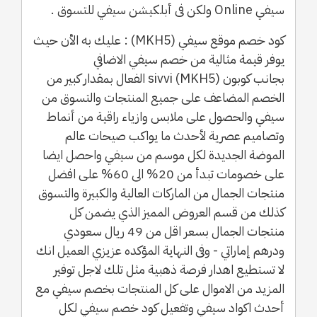
سيفي Online ولكن فى أبلكيشن سيفي للتسوق .
كود خصم موقع سيفي (MKH5) : عليك به الأن حيث
يوفر قيمة مثالية من خصم سيفي الاضافي
بجانب كوبون sivvi (MKH5) الفعال بمقدار كبير من
الخصم المضاعف على جميع المنتجات والتسوق من
سيفي والحصول على ملابس وازياء راقية من أنماط
وتصاميم عصرية لأحدث ما يواكب صيحات عالم
الموضة الجديدة لكل موسم من سيفي واحصل ايضا
على خصومات تبدأ من 20% الى 60% على افضل
منتجات الجمال من الماركات العالية والكبيرة والتسوق
كذلك من قسم العروض المميز الذي يضمن كل
منتجات الجمال بسعر اقل من 49 ريال سعودي
ودرهم إماراتي - وفى النهاية المؤكده عزيزي العميل انك
لا تستطيع اهدار فرصة ذهبية مثل تلك لاجل توفير
المزيد من الاموال على كل المنتجات بخصم سيفي مع
أحدث اكواد سيفي وتفعيل كود خصم سيفي لكل