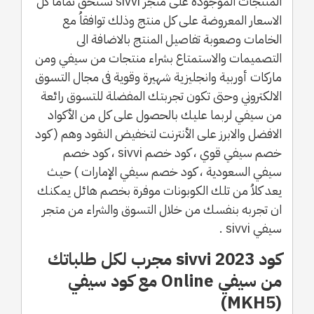
المنتجات الموجودة على متجر sivvi تستحق تماماُ كل
الاسعار المعروضة على كل منتج وذلك توافقاُ مع
الخامات وصعوبة تفاصيل المنتج بالاضافة الى
التصميمات والاستمتاع بشراء منتجات من سيفي ومن
ماركات أوربية وانجليزية شهيرة وقوية فى مجال التسوق
الالكتروني وحتى تكون تجربتك المفضلة للتسوق رائعة
من سيفي لربما عليك بالحصول على كل من الأكواد
الافضل والابرز على الأنترنت لتخفيض النقود وهم ( كود
خصم سيفي قوي ، كود خصم sivvi ، كود خصم
سيفي السعودية ، كود خصم سيفي الإمارات ) حيث
يعد كلاُ من تلك الكوبونات موفرة بخصم هائل يمكنك
ان تجربه بنفسك من خلال التسوق والشراء من متجر
سيفي sivvi .
كود sivvi 2023 مجرب لكل طلباتك
من سيفي Online مع كود سيفي
(MKH5)