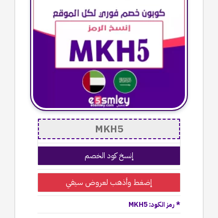
إنسخ كود الخصم
إضغط وأذهب لعروض سيفي
* رمز الكود: MKH5