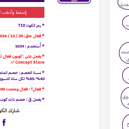
إضغط وأذهب ل
* رمز الكود: T10
* فعال حتى: 30 / 12 / 2026
* أُستخدم : 1034
Concept Store ✅
* نسبة الخصم : خصم المتجر
40%-85% لكل سلة التسوق ✅
* فعال؟ : فعال ومتجدد 100% جميع عملاء ذات كونسبت ✅
* يعمل في : خصم ذات كونسبت
شارك الك