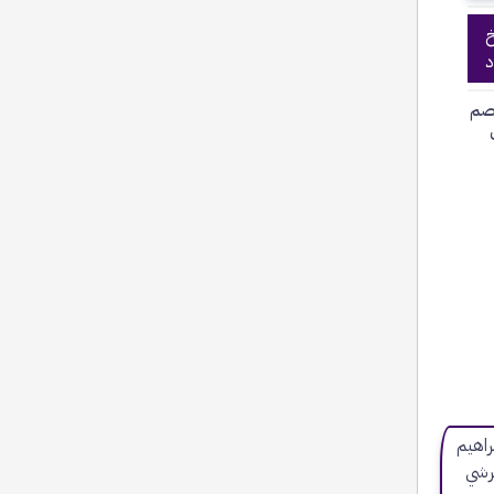
خ
د
صم