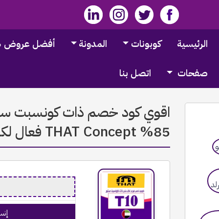
الرئيسية
كوبونات
المدونة
أفضل عروض 2026
صفحات
اتصل بنا
85% THAT Concept فعال لكل المتجر | اخصملي
إنس