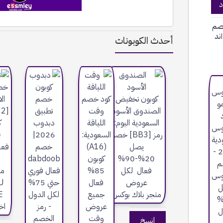
د
صم
ند
أحدث الكوبونات
إنسخ