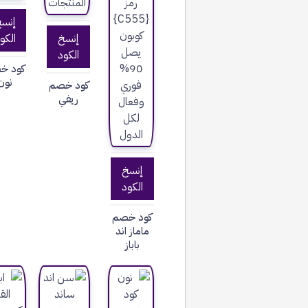
إنس
إنسخ
الكو
الكود
كود خ
نون
كود خصم
ريفي
إنسخ
الكود
كود خصم
ماماز اند
باباز