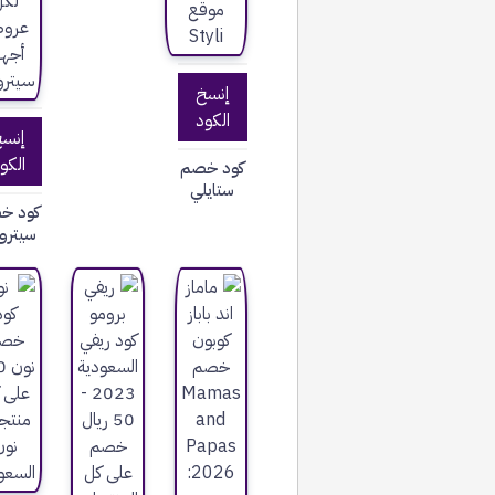
إنسخ
الكود
إنس
الكو
كود خصم
ستايلي
كود خ
سيتر