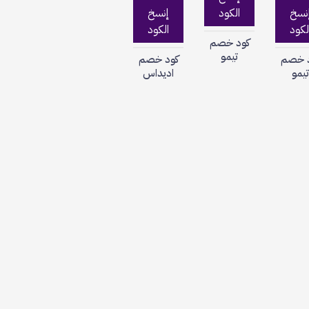
نسخ
الكود
إنسخ
لكود
الكود
كود خصم
تيمو
 خصم
كود خصم
يمو
اديداس