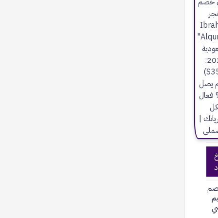
خ
د
صم
يم
ي