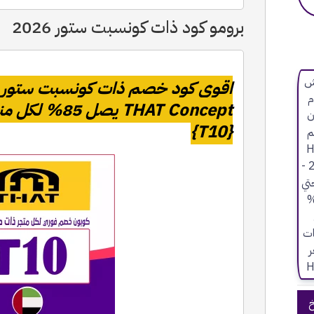
برومو كود ذات كونسبت ستور 2026
THAT Concept يص
{T10}
خ