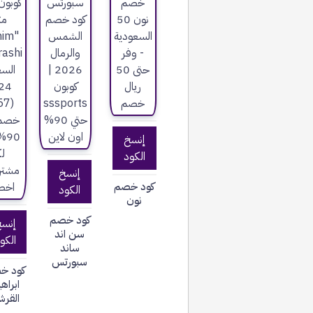
إنسخ
الكود
إنسخ
كود خصم
الكود
نون
كود خصم
إنس
سن اند
الكو
ساند
سبورتس
كود خ
ابراه
القرش