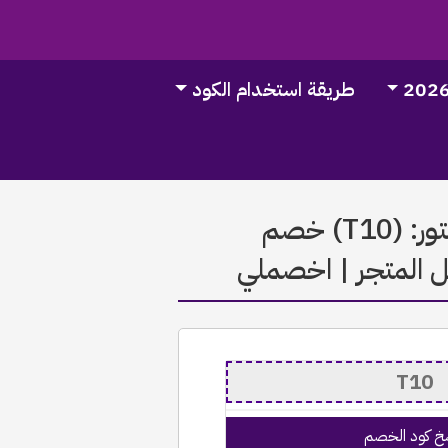
طريقة استخدام الكود
اقوي كود خصم ذات كونسبت ستور: (T10) خصم
خ كود الخصم