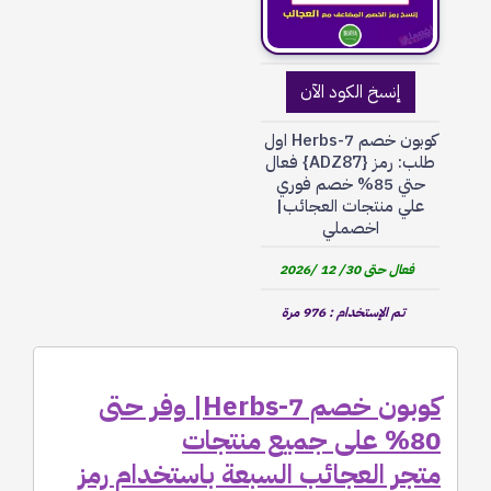
إنسخ الكود الآن
كوبون خصم 7-Herbs اول
طلب: رمز {ADZ87} فعال
حتي 85% خصم فوري
علي منتجات العجائب|
اخصملي
فعال حتى 30/ 12 /2026
تم الإستخدام : 976 مرة
كوبون خصم 7-Herbs| وفر حتى
80% على جميع منتجات
متجر العجائب السبعة باستخدام رمز