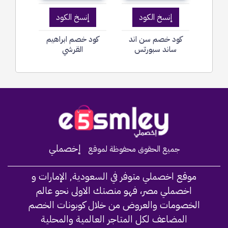
إنسخ الكود
إنسخ الكود
كود خصم سن اند
كود خصم ابراهيم
ساند سبورتس
القرشي
Home
إخصملي
جميع الحقوق محفوظة لموقع
موقع اخصملي متوفر في السعودية, الإمارات و
اخصملي مصر، فهو منصتك الاولى نحو عالم
الخصومات والعروض من خلال كوبونات الخصم
المضاعف لكل المتاجر العالمية والمحلية