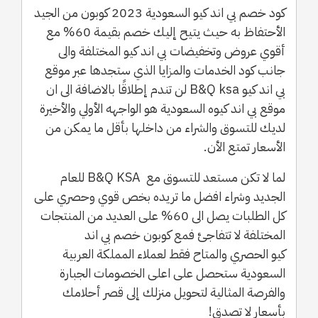
كود خصم بي اند كيو السعودية 2023 كوبون من الجيد
الأحتفاظ به حيث يتيح إليك خصم بقيمة 60% مع
أقوي عروض وتخفيضات بي اند كيو المختلفة والى
جانب كود الخدمات والمزايا الذي ستجدها عبر موقع
بي اند كيو B&Q ksa لن تندم إطلاقًا بالاضافة الى ان
موقع بي اند كيوه السعودية هو الواجهه الأولي والأخيرة
لديك للتسوق والشراء من داخلها بأقل ما يمكن من
الأسعار تمتع الأن.
لما لا تكن مستعد للتسوق مع B&Q KSA للعام
الجديد وشراء افضل ما تريده بخص قوي وحصري على
كل الطلبات يصل الى 60% على العديد من المنتجات
المختلفة لا تتفاجئ فمع كوبون خصم بي اند
كيو الحصري والمتاح فقط لعملاء المملكة العربية
السعودية ستحصل على اعلى الخصومات الجبارة
والفرصة المثالية لتحويل منزلك إلى قصر أحلامك
بأسعار لا تصدق!