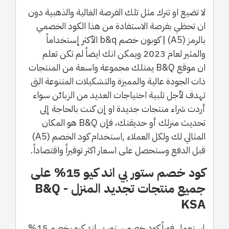
لا تضيع او تترك مثل تلك الفرصة الغالية والذهبية دون
ان تحظي بفرصة الاستفادة من هذا الكود الخصمي
بالرمز (A5) | كوبون خصم b&q الأكثر إستخداماً
والمثير لعام 2023 ويمكن انك ايضاً لم تكن تعلم
ان موقع B&Q يمتلك مجموعة واسعة من المنتجات
ذات الجودة عالية والمميزة والتشكيلات المتنوعة التى
تهدف لأجل تلبية احتياجات العديد من الزبائن سواء
أردت شراء منتجات جديدة او إن كنت بالحاجة إلى
تحديث منزلك أو حديقتك، فإن B&Q هو المكان
المثالي لك ولكل العملاء ,استخدام كود الخصم (A5)
قبل الدفع وستحصل على اسعار اكثر توفيراً واقتصاداً.
كود خصم ستور بي اند كيو 15% على
جميع منتجات تجديد المنزل - B&Q
KSA
إستعمل فوراً كود خصم ستور بي اند كيو بخصم 15%