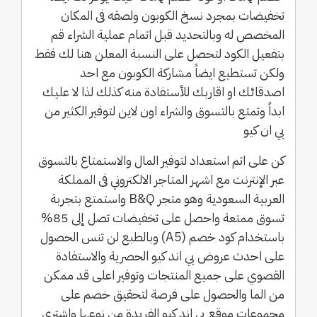
تخفيضات بمجرد نسخ الكوبون ولصقه فى المكان
المخصص له وبالتحديد قبل اتمام عملية الشراء قم
بتفعيل الكود لتحصل على النسبة المعلن هنا لك فقط
ولكن تستطيع ايضاً مشاركة الكوبون مع احد
اصدقائك او اقاربك للأستفادة منه كذلك لذا لا عليك
ابداً وتمتع بالتسوق والشراء اون لاين لتوفير الكثير من
بي ان كيو
كن على اتم استعداد لتوفير المال والاستمتاع بالتسوق
عبر الإنترنت مع اشهر المتاجر الالكتروني فى المملكة
العربية السعودية وهو متجر B&Q واستمتع بتجربة
تسوق ممتعة واحصل على تخفيضات تصل إلى 85%
باستخدام كود خصم (A5) وبالطبع لن تنس الحصول
على احدث عروض بي اند كيو الحصرية والاستفادة
القصوي على جميع المنتجات وتوفير اعلى قد ممكن
من الما والحصول على فرصة لتحقيق خصم على
مجموعات موقع بي اند كيو الفريدة من نوعها واشتري