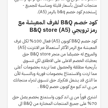
منتجات المنزل بأسعار قليلة ومناسبة للجميع -
إستخدم كود خصم b&q بالرمز (A5).
كود خصم B&Q لغرف المعيشة مع
رمز ترويجي (A5) B&Q store
كود خصم B&Q كوبون (A5) فعال 100% لكل غرف
المعيشة مع الرمز الأكثر أستعمالاً عبر الانترنت (A5)
والمروج له خصيصًا من متجر B&Q store حتى
يعطيك الخصم الاعلى على الاطلاق لكي تتسوق
بأريحية مطلقة والحصول عما تريده بخصومات أعلى
مما اردت والاستمتاع بخصومات فورية وبالنسبة للأن
ما الذي قد يشغل تفكيرك حتى تتسوق لشراء منتجاتك
من بي اند كيو مع كوبون خصم B&Q .
اشتري فوراً من بي اند كيون واستمتع بخصم يصل حتى
70% على جميع المنتجات المختارة من B&Q الى