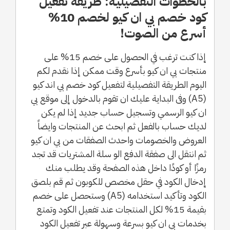
بالخطوات التفصيليـة: طريقة تفعيل
كود خصم بي ان كيو لخصم 10%
أسرع من الصوت!
إذا كنت ترغب في الحصول على خصم 15% على
منتجات بي ان كيو بأسرع وقت ممكن إذا نقدم لكم
اليوم الطريقة التفصيلية لتفعيل كود خصم بي اند كيو
(A5) وفى البداية عليك ان تقوم بالدخول إلى موقع بي
ان كيو الرسمي وتسجيل حساب جديد إذا لم يكن
لديك حساب بالفعل ثم ابحث عن المنتجات وايضاً
العروض والخصومات واحدث الصفقات من بي ان كيو
ثم انتقل الى صفقة الدفع الو سلة المشتريات قد تجد
رمزًا أو كودًا داخل هذه الصفحة وقد يطلب منك
إدخال الكود في حقل مخصص للكوبون ثم قم بلصق
الكود وتأكيد استخدامه (A5) وستحصل على خصم
بقيمة 15% لكل المنتجات عند تفعيل الكود وتمتع
بخدمات بي ان كيو بسرعة وسهولة عبر تفعيل الكود