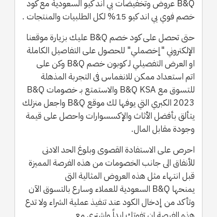
B&Q عروض وتخفيضات بي اند كيو السعودية مع كود
خصم فوي بي اند كيو 15% لكل الطلبيات والمنتجات .
حتى تحصل على كود خصم B&Q عليك بزيارة موقعنا
الإلكتروني "إخصملي" للحصول على التفاصيل الكاملة
او العرض التفصيلي لـ كوبون خصم B&Q وكن على
اتم استعداد ممكن للانغماس فى التجربة المذهلة
للتسوق مع B&Q KSA والاستمتع بـ خصومات B&Q
2023 الكبري التي يوفها لك موقع B&Q واجعل منزلك
يتألق بأفضل الأثاث والإكسسوارات واحصل على قيمة
وجودة مقابل المال.
احرص على الاستفادة القصوى وبلوغ الحد الادنى
للأنفاق الى جانب الخصومات من هذه الفرصة المميزة
قبل انتهاء مثل هذه العروض المثالية التى
يمنحها B&Q السعودية للعملاء وسارع بالتسوق الآن
وتأكد من إدخال الكود عند تنفيذ عملية الشراء ولا تدع
هذه الفرصة ان تفوتك ابداً واشتري مع