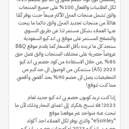
لكل الطلبيات والفعال 100% على جميع المنتجات
والتى تشمل منتجات المنزل الأكثر مبيعاً حيث يوفر كَمًا
هائلاً من منتجات تجديد المنزل والتى دائما ما يبحث
عنها العملاء بشكل مستمر لذا عن طريق التسوق
والتصفح المستمر على موقع بي اند كيو السعودية
ستجد كل ما تريده بأقل الاسعار كما يقدم موقع B&Q
عروضاً حصرية على مختلف المنتجات والتى تصل حتى
85% ,من خلال الاستفادة من كود خصم بي اند كيو
2023 (A5) ستتمكن من الوصول الى حد كبير من
التخفيضات يصل الى خصم 90% بحد أقصي وأقصي
مما كنت تتوقع!
إذا كنت تريد كوبون خصم بي اند كيو جديد لعام
2023! فلا تسبح بفكرك إلي اعماق البحار وذلك لأن ما
تبحث عنه متواجد عبر موقعنا موقع
"e5smley" والذي يوفر لكل العملاء احد أكواد
خصم بي اند كيو 2023 او كوبونات خصم بي اند كيو