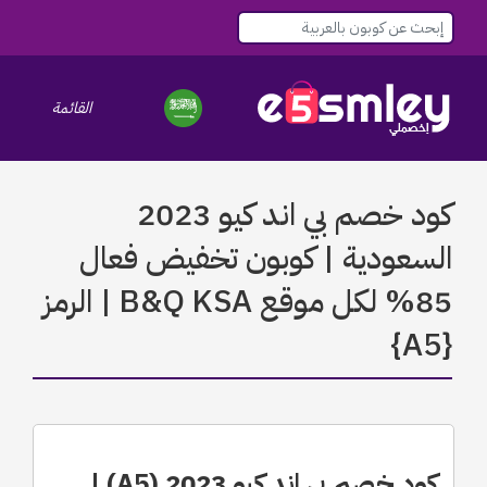
القائمة
le navigation
كود خصم بي اند كيو 2023
السعودية | كوبون تخفيض فعال
85% لكل موقع B&Q KSA | الرمز
{A5}
كود خصم بي اند كيو 2023 (A5) |