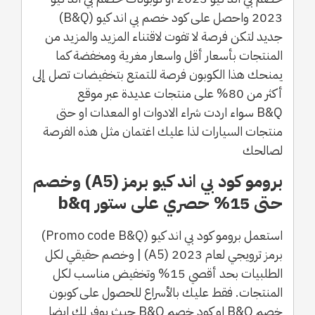
2023 واحصل على كود خصم بي اند كيو (B&Q)
جديد لتكن فرصة لا تفوت لاقتناء المزيد والمزيد من
المنتجات بأسعار أقل واسعار مغرية ومخفضة كما
يمنحك هذا الكوبون فرصة للتمتع بتخفيضات تصل إلى
أكثر من 80% على منتجات عديدة عبر موقع
B&Q سواء اردت شراء الادوات او المعدات او حتى
منتجات السيارات لذا عليك اغتمان مثل هذه الفرصة
لصالحك
برومو كود بي اند كيو برمز (A5) وخصم
حتى 15% حصري على ستور b&q
استعمل برومو كود بي اند كيو (Promo code B&Q)
برمز ترويجي لعام 2023 (A5) | وخصم حقيقي لكل
الطلبيات بحد أقصي 15% وتخفيض مناسب لكل
المنتجات. فقط عليك بالأسراع للحصول على كوبون
خصم B&Q او كود خصم B&Q حيث يوفر لك ايضا