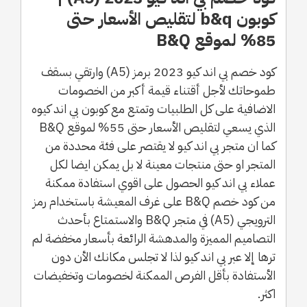
كوبون b&q لتقليص الأسعار حتى
85% لموقع B&Q
كود خصم بي اند كيو 2023 برمز (A5) وارتقي بسقف
طموحاتك لأجل أقتناء قيمة أكبر من الخصومات
الاضافية على كل الطلبيات وتمتع مع كوبون بي اند كيوه
الذي يسعي لتقليص الأسعار حتى 55% لموقع B&Q
كما ان متجر بي اند كيو لا يقتصر على فئة محددة من
المتجر او حتى منتجات معينة لا بل يمكن ايضا لكل
عملاء بي اند كيو الحصول على اقوي استفادة ممكنة
من كود خصم B&Q على غرف المعيشة باستخدام رمز
الترويجي (A5) في متجر B&Q والاستمتاع بأحدث
التصاميم المميزة والمدهشة الرائعة بأسعار مخفضة لم
ترها إلا عبر بي اند كيو لذا لا تجلس مكانك الأن دون
الأستفادة بأقل الفرص الممكنة لخصومات وتخفيضات
اكثر.