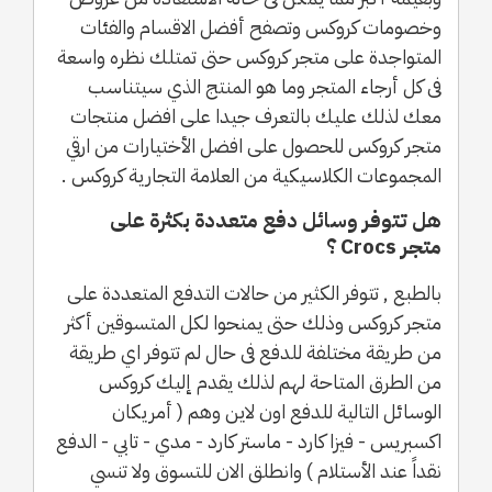
وخصومات كروكس وتصفح أفضل الاقسام والفئات
المتواجدة على متجر كروكس حتى تمتلك نظره واسعة
فى كل أرجاء المتجر وما هو المنتج الذي سيتناسب
معك لذلك عليك بالتعرف جيدا على افضل منتجات
متجر كروكس للحصول على افضل الأختيارات من ارقي
المجموعات الكلاسيكية من العلامة التجارية كروكس .
هل تتوفر وسائل دفع متعددة بكثرة على
متجر Crocs ؟
بالطبع , تتوفر الكثير من حالات التدفع المتعددة على
متجر كروكس وذلك حتى يمنحوا لكل المتسوقين أكثر
من طريقة مختلفة للدفع فى حال لم تتوفر اي طريقة
من الطرق المتاحة لهم لذلك يقدم إليك كروكس
الوسائل التالية للدفع اون لاين وهم ( أمريكان
اكسبريس - فيزا كارد - ماستر كارد - مدي - تابي - الدفع
نقداً عند الأستلام ) وانطلق الان للتسوق ولا تنسي