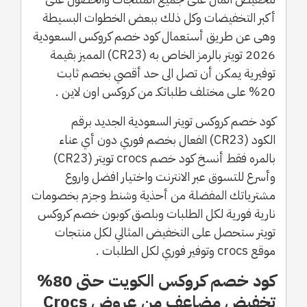
أكبر التخفيضات وكل ذلك ببعض الخطوات البسيطة
وهى عن طريق أستعمال كود خصم كروكس السعودية
2026 تويتر بالرمز الخاص به (CR23) المميز بقيمة
توفيرية يمكن أن تصل الى حد أقصي بخصم ثابت
20% على مختلف طلباتكـ من كروكس اون لاين .
كود خصم كروكس تويتر السعودية الجديد برقم
الكود (CR23) الفعال بخصم فوري دون أي عناء
بالمره فقط أنسخ كود خصم crocs تويتر (CR23)
وأسرع للتسوق عبر الانترنت واختيار افضل واروع
مشترياتك المفضلة من أحذية وشنط وجزم بخصومات
نارية فورية لكل الطلبات وبلصق كوبون خصم كروكس
تويتر ستحصل على التخفيض المثالي لكل منتجات
موقع crocs وتوفير فوري لكل الطلبات .
كود خصم كروكس الكويت حتى 80%
تخفيض مضاعف من عروض Crocs