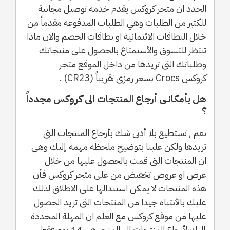
الجدد ان متجر كروكس يقدم خدمة توصيل مجانية
للكثير من الطلبات وهي الطلبات المدفوعة مقدماً من
خلال البطاقات الائتمانية او بطاقات الخصم والان ماذا
تنتظر للتسوق والأستمتاع بالحصول على منتجاتك
وطلباتك التى تريدها من داخل الموقع متجر
كروكس Crocs بسعر رمزي تقريباً (CR23) .
هل بأمكانـى أرجاع المنتجات الى كروكس مجدداً
؟
نعم , تستطيع بلا أدنى شك بأرجاع المنتجات التى
تريدها ولكن علينا بتوضيح ملحظة مهمة إليك وهي
ان المنتجات التى قمت بالحصول عليها من خلال
عرض او عروض تخفيض من على متجر كروكس فأن
هذه المنتجات لا يمكن استبدالها على الاطلاق لذلك
عليك بالأنتباه جيدا من المنتجات التى تريد الحصول
عليها من موقع كروكس مع العلم ان المهلة المحددة
إليك لأرجاع المنتجات الى المتجر هى 14 يوم فقط