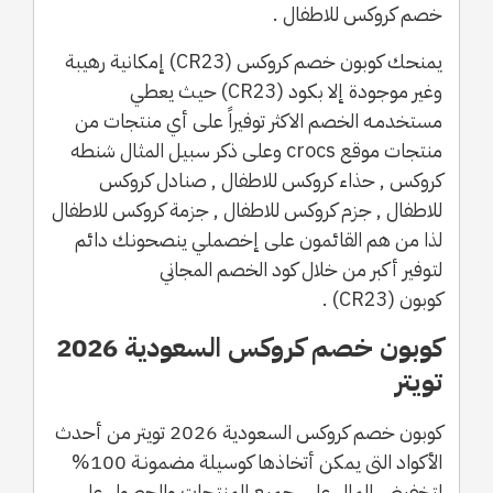
خصم كروكس للاطفال .
يمنحك كوبون خصم كروكس (CR23) إمكانية رهيبة
وغير موجودة إلا بكود (CR23) حيث يعطي
مستخدمـه الخصم الاكثر توفيراً على أي منتجات من
منتجات موقع crocs وعلى ذكر سبيل المثال شنطه
كروكس , حذاء كروكس للاطفال , صنادل كروكس
للاطفال , جزم كروكس للاطفال , جزمة كروكس للاطفال
لذا من هم القائمون على إخصملي ينصحونك دائم
لتوفير أكبر من خلال كود الخصم المجاني
كوبون (CR23) .
كوبون خصم كروكس السعودية 2026
تويتر
كوبون خصم كروكس السعودية 2026 تويتر من أحدث
الأكواد التى يمكن أتخاذها كوسيلة مضمونـة 100%
لتخفيض المال على جميع المنتجات والحصول على