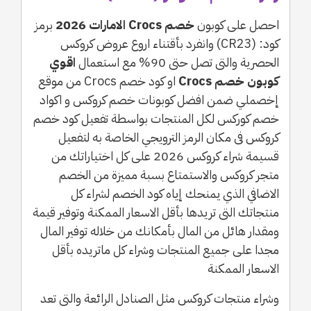
احصل على كوبون
خصم Crocs الامارات 2026
برمز
كود: (CR23) وانفرد بأقتناء اروع عروض كروكس
الحصرية والتى تصل حتى 90% مع استعمال
اقوي
كوبون خصم Crocs
او كود خصم Crocs من موقع
إخصملي ضمن افضل كوبونات خصم كروكس و اكواد
خصم كوركس لكل المنتجات بواسطة تفعيل كود خصم
كروكس فى مكان الرمز الترويجي الخاصة به لتفعيل
قسيمة شراء كروكس 2026 على كل اختياراتك من
متجر كروكس والاستمتاع بسبة مميزة من الخصم
الاضافي الذي يمنحك إياه كود الخصم لشراء كل
منتجاتك التى تريدها بأقل الاسعار الممكنة وتوفير قيمة
ومقدار هائل من المال بأمكانك من خلاله توفير المال
مجدا على جميع المنتجات وشراء كل ماتريده بأقل
الاسعار الممكنة
وشراء منتجات كروكس مثل الصنادل الرائعة والتى تعد