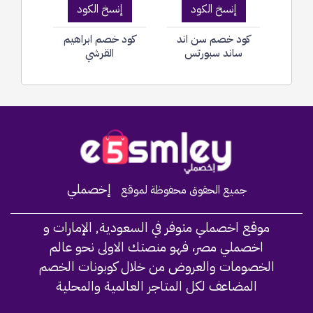
إنسخ الكود
إنسخ الكود
كود خصم سن اند
كود خصم ابراهيم
ساند سبورتس
القرشي
Home
إخصملي
جميع الحقوق محفوظة لموقع
موقع اخصملي متوفر في السعودية, الإمارات و
اخصملي مصر، فهو منصتك الاولى نحو عالم
الخصومات والعروض من خلال كوبونات الخصم
المضاعف لكل المتاجر العالمية والمحلية