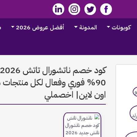
كوبونات
المدونة
أفضل عروض 2026
ط
اون لاين| اخصملي