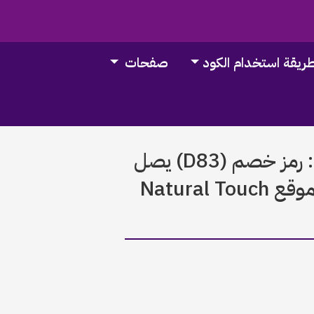
ريقة استخدام الكود
صفحات
كود خصم ناتشورال تاتش 2026: رمز خصم (D83) يصل
90% فوري وفعال لكل منتجات موقع Natural Touch