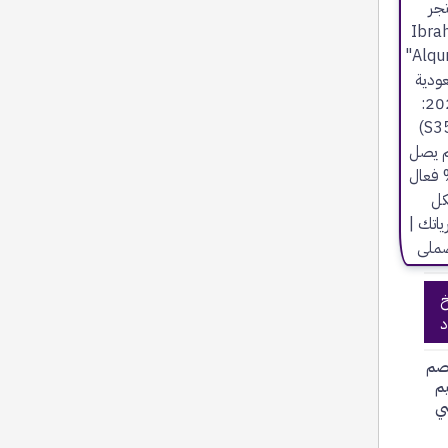
خ
د
صم
يم
ي