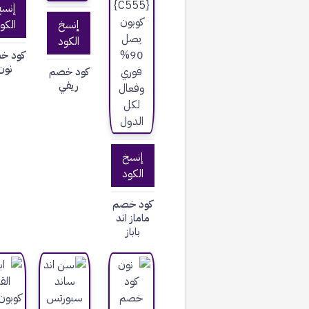
إنس
إنسخ
الكو
الكود
كود خ
نون
كود خصم
ريفي
إنسخ
الكود
كود خصم
ماماز اند
باباز