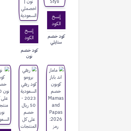
إنسخ
الكود
إنسخ
كود خصم
الكود
ستايلي
كود خصم
نون