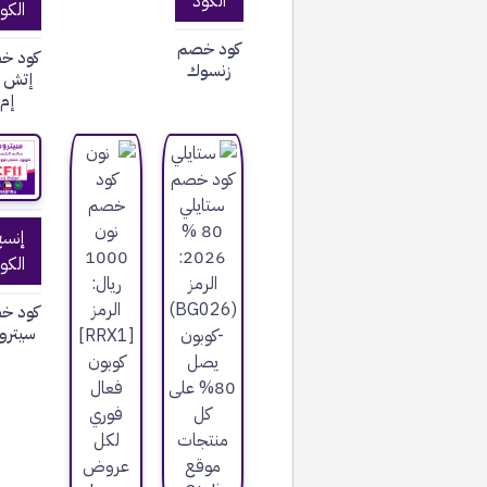
الكود
الكو
كود خصم
كود خ
زنسوك
إتش ا
إم
إنس
الكو
كود خ
سيتر