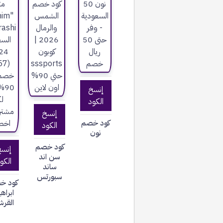
إنسخ
الكود
إنسخ
كود خصم
الكود
نون
كود خصم
إنس
سن اند
الكو
ساند
سبورتس
كود خ
ابراه
القرش