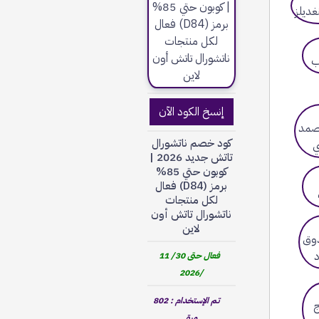
إنسخ الكود الآن
كود خصم ناتشورال
تاتش جديد 2026 |
كوبون حتي 85%
برمز (D84) فعال
لكل منتجات
ناتشورال تاتش أون
لاين
فعال حتى 30/ 11
/2026
تم الإستخدام : 802
مرة