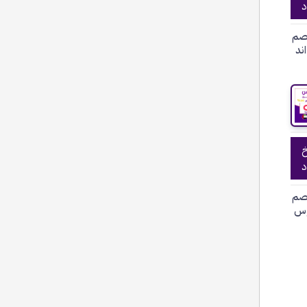
د
صم
ند
خ
د
صم
وس