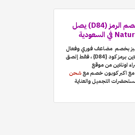
كود خصم ناتشورال تاتش 2026: خصم الرمز (D84) يصل
يز بخصم مضاعف فوري وفعال
علي جميع منتجات موقع ناتشورال تاتش اون لاين برمز كود {D84} ، فقط إلصق
اء اونلاين من موقع
شحن
ع مستحضرات التجميل والعناية