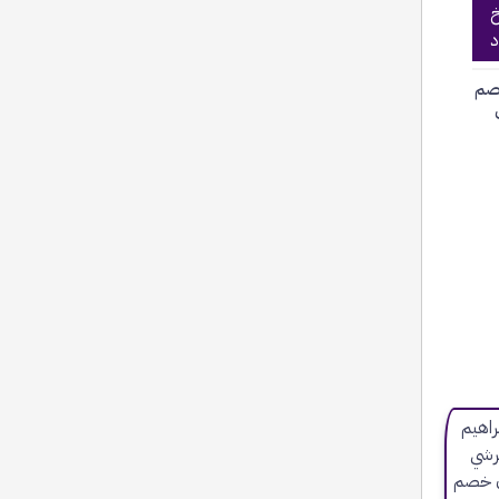
خ
د
صم