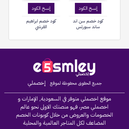
إنسخ الكود
إنسخ الكود
كود خصم سن اند
كود خصم ابراهيم
ساند سبورتس
القرشي
Home
إخصملي
جميع الحقوق محفوظة لموقع
موقع اخصملي متوفر في السعودية, الإمارات و
اخصملي مصر، فهو منصتك الاولى نحو عالم
الخصومات والعروض من خلال كوبونات الخصم
المضاعف لكل المتاجر العالمية والمحلية