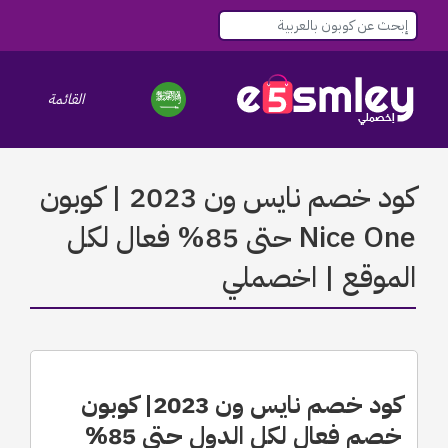
القائمة
le navigation
كود خصم نايس ون 2023 | كوبون
Nice One حتى 85% فعال لكل
الموقع | اخصملي
كود خصم نايس ون 2023| كوبون
خصم فعال لكل الدول حتى 85%