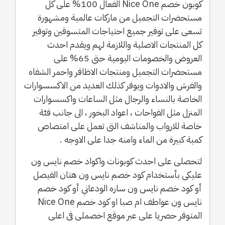
كوبون خصم Nice One الفعال 100% على كل
مستحضرات التجميل من ماركات عالمية ومشهورة
تسعى على توفير جميع احتياجات المتسوقين وتوفير
كل المنتجات الاصلية واللازمة لهم ويقدم احدث
العروض والخصومات اليومية حتى 65% على
مستحضرات التجميل ومنتجات الاظافر واحمر الشفاه
والفرش والادوات ويوفر كذلك العديد من الاكسسوارات
الخاصة بالنساء والرجال مثل الساعات واكسسوارات
المنزل مثل الفواحات ، اعواد البخور ، الى جانب فئة
خاصة للارواب والمناشف التى تعمل على امتصاص
كمية كبيرة من الماء وامنه جدا على الاوجه .
لتحصلى على احدث كوبونات واكواد خصم نايس ون
عليكى بأستخدام كود خصم نايس ون هتان الفيصل
أو كود خصم نايس ون ساره الودعاني أو كود خصم
نايس ون عواطف ام صبا او كود خصم Nice One
المتوفر حصريا على عبر موقع اخصملى فى اعلى