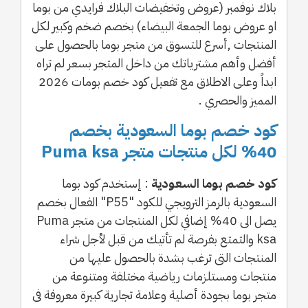
بلاك نوفمبر (عروض وتخفيضات البلاك فرايدي من بوما
او عروض بوما الجمعة البيضاء) بخصم ضخم وكبير لكل
المنتجات ,أسرع للتسوق من متجر بوما بالحصول على
أفضل وأهم مشترياتك من داخل المتجر بسعر لم تراه
ابداً وعلى الاطلاق مع تفعيل كود خصم بومات 2026
المميز والحصري .
كود خصم بوما السعودية بخصم
40% لكل منتجات متجر Puma ksa
كود خصم بوما السعودية
: إستخدم كود بوما
السعودية بالرمز الترويجي للكود "P55" الفعال بخصم
يصل الى 40% إضافي لكل المنتجات من متجر Puma
ksa والتمتع بفرصة لم تأتيك من قبل لأجل شراء
المنتجات التى ترغب بشدة بالحصول عليها من
منتجات ومستلزمات رياضية مختلفة ومتنوعة من
متجر بوما بجودة أصلية وعلامة تجارية كبيرة معروفة فى