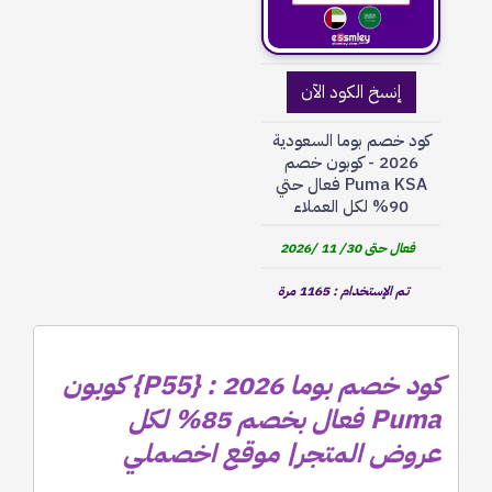
إنسخ الكود الآن
كود خصم بوما السعودية
2026 - كوبون خصم
Puma KSA فعال حتي
90% لكل العملاء
فعال حتى 30/ 11 /2026
تم الإستخدام : 1165 مرة
كود خصم بوما 2026 : {P55} كوبون
Puma فعال بخصم 85% لكل
عروض المتجر| موقع اخصملي