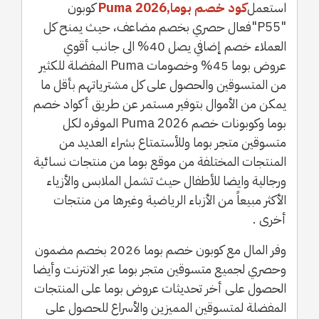
استعمل
كود خصم بوما,Puma 2026
كوبون
"P55"فعال حصري بخصم مضاعف، حيث يمنح كل
العملاء خصم إضافي يصل 40% الى جانب أقوي
عروض بوما 45% وخصومات Puma المفضلة للكثير
من المتسوقين والحصول على كل مشترياتهم بأقل ما
يمكن من الأموال بتوفير مستمر عن طريق أكواد خصم
بوما وكوبونات خصم Puma 2026 الموفره لكل
متسوقين متجر بوما وللأستمتاع بشراء العديد من
المنتجات المختلفة من موقع بوما من منتجات نسائية
ورجالية وايضا للأطفال حيث تشمل الملابس والأزياء
الأكثر مبيعاً من الأزباء الرياضية وغيرها من منتجات
أخرى .
وفر المال مع كوبون خصم بوما 2026 بخصم مضمون
وحصري لجميع متسوقين متجر بوما عبر الانترنت وأيضا
الحصول على أخر تحديثات عروض بوما على المنتجات
المفضلة لمتسوقين المميزين والأسراع للحصول على