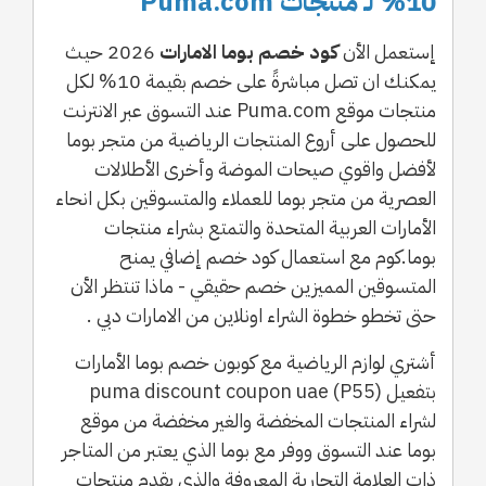
10% لـ منتجات Puma.com
إستعمل الأن
كود خصم بوما الامارات
2026 حيث
يمكنك ان تصل مباشرةً على خصم بقيمة 10% لكل
منتجات موقع Puma.com عند التسوق عبر الانترنت
للحصول على أروع المنتجات الرياضية من متجر بوما
لأفضل واقوي صيحات الموضة وأخرى الأطلالات
العصرية من متجر بوما للعملاء والمتسوقين بكل انحاء
الأمارات العربية المتحدة والتمتع بشراء منتجات
بوما.كوم مع استعمال كود خصم إضافي يمنح
المتسوقين المميزين خصم حقيقي - ماذا تنتظر الأن
حتى تخطو خطوة الشراء اونلاين من الامارات دبي .
أشتري لوازم الرياضية مع كوبون خصم بوما الأمارات
بتفعيل puma discount coupon uae (P55)
لشراء المنتجات المخفضة والغير مخفضة من موقع
بوما عند التسوق ووفر مع بوما الذي يعتبر من المتاجر
ذات العلامة التجارية المعروفة والذي يقدم منتجات