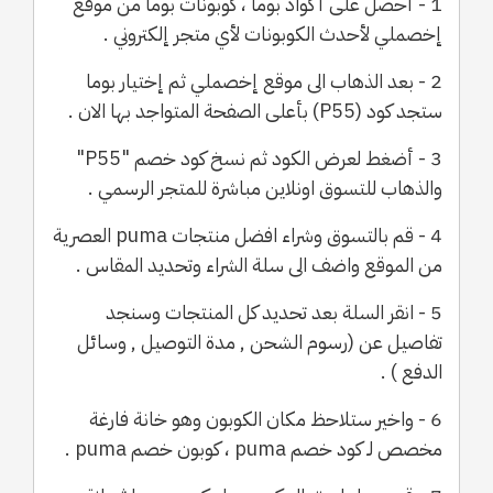
1 - أحصل على أكواد بوما ، كوبونات بوما من موقع
إخصملي لأحدث الكوبونات لأي متجر إلكتروني .
2 - بعد الذهاب الى موقع إخصملي ثم إختيار بوما
ستجد كود (P55) بأعلى الصفحة المتواجد بها الان .
3 - أضغط لعرض الكود ثم نسخ كود خصم "P55"
والذهاب للتسوق اونلاين مباشرة للمتجر الرسمي .
4 - قم بالتسوق وشراء افضل منتجات puma العصرية
من الموقع واضف الى سلة الشراء وتحديد المقاس .
5 - انقر السلة بعد تحديد كل المنتجات وسنجد
تفاصيل عن (رسوم الشحن , مدة التوصيل , وسائل
الدفع ) .
6 - واخير ستلاحظ مكان الكوبون وهو خانة فارغة
مخصص لـ كود خصم puma ، كوبون خصم puma .