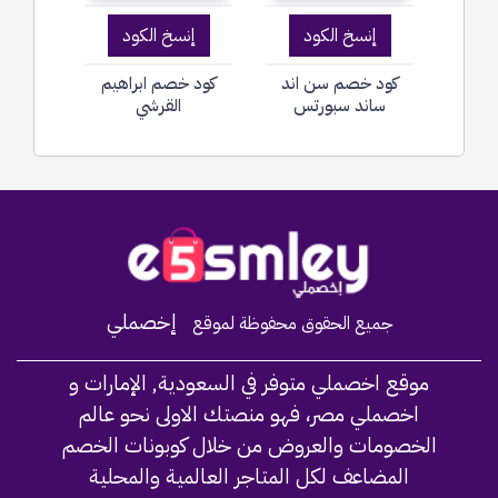
إنسخ الكود
إنسخ الكود
كود خصم سن اند
كود خصم ابراهيم
ساند سبورتس
القرشي
Home
إخصملي
جميع الحقوق محفوظة لموقع
موقع اخصملي متوفر في السعودية, الإمارات و
اخصملي مصر، فهو منصتك الاولى نحو عالم
الخصومات والعروض من خلال كوبونات الخصم
المضاعف لكل المتاجر العالمية والمحلية