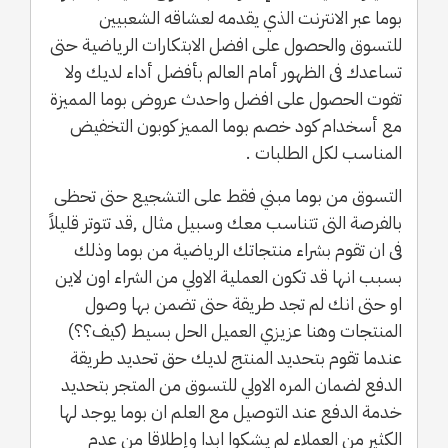
بوما عبر الانترنت الذي يقدمه لعشاقه الشعبيين
للتسوق والحصول على افضل الابتكارات الرياضية حتى
تساعدك فى الظهور أمام العالم بأفضل أداء لديك ولا
تفوت الحصول على افضل واحدث عروض بوما المميزة
مع أسخدام كود خصم بوما المميز كوبون التخفيض
المناسب لكل الطلبات .
التسوق من بوما مبني فقط على التشجيع حتى تحظى
بالفرصة التى تتناسب معك وسبيل مثال ,قد تتوتر قليلاً
فى ان تقوم بشراء منتجاتك الرياضية من بوما وذلك
بسبب انها قد تكون العملية الاولي من الشراء اون لاين
او حتى انك لم تجد طريقة حتى تضمن بها وصول
المنتجات وهنا عزيزي العميل الحل بسيط (كيف؟؟)
عندما تقوم بتحديد المنتج لديك حق تحديد طريقة
الدفع لضمان المره الاولي للتسوق من المتجر بتحديد
خدمة الدفع عند التوصيل مع العلم ان بوما يوجد لها
الكثير من العملاء لم يشكوا ابدا وإطلاقا من عدم