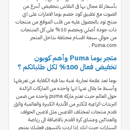
بأسعار للا مجال بها فى النقاش بتخفيض أسرع من
الصوت مع تطبيق كود خصم بوما الامارات على اي
منتج تود بالحصول عليه من قلب الموقع من منتجات
ذات جودة أصلي وبخصم 10% على كل المنتجات
من حوالي سبعة اقسام مختلفة بداخل المتجر
Puma.com .
متجر بوما Puma وأهم كوبون
تخفيض فعال 100% لكل طلباتكم ؟
بوما تعد علامة تجارية غنية بما فيه الكفاية عن تعريفهـا
وأبسط ما يقال عنها انها واحده من الماركات الرائدة
حول العالم حيث تعتبر ماركة puma واحده من ضمن
البرندات الراعيه للكثير من الأندية الكبيرة والعالمية والتى
تقدم منتجات لمختلف اللاعبين مثل لاعبين الجولف
والعدائين وعشاق كرة القدم بالاضافة الى رياضة
السيارات حيث انك إذا اردت بالتسوق فعليك بمتجر