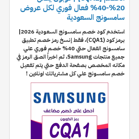
20%-40% فعال فوري لكل عروض
سامسونج السعودية
استخدم كود خصم سامسونج السعودية 2026|
برمز كود (CQA1)، فقط إنسخ رمز خصم تطبيق
سامسونج الفعال حتي 40% خصم فوري علي
جميع منتجات Samsung، ثم اخيراً الصق الرمز في
مكانه المخصص بصفحة الدفع حتي يتم تفعيل
خصم سامسونج علي كل مشترياتك اونلاين !