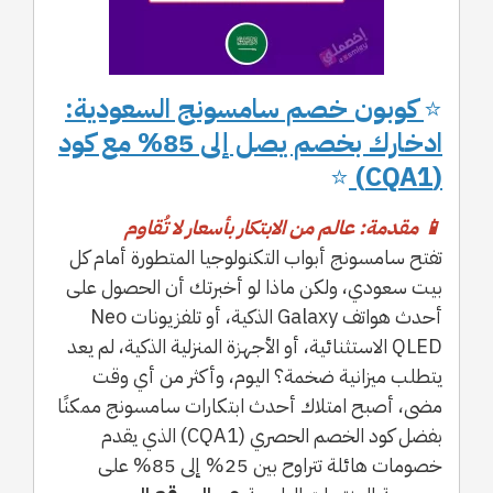
⭐
كوبون خصم سامسونج السعودية:
ادخارك بخصم يصل إلى 85% مع كود
⭐
(CQA1)
📱 مقدمة: عالم من الابتكار بأسعار لا تُقاوم
تفتح سامسونج أبواب التكنولوجيا المتطورة أمام كل
بيت سعودي، ولكن ماذا لو أخبرتك أن الحصول على
أحدث هواتف Galaxy الذكية، أو تلفزيونات Neo
QLED الاستثنائية، أو الأجهزة المنزلية الذكية، لم يعد
يتطلب ميزانية ضخمة؟ اليوم، وأكثر من أي وقت
مضى، أصبح امتلاك أحدث ابتكارات سامسونج ممكنًا
بفضل كود الخصم الحصري (CQA1) الذي يقدم
خصومات هائلة تتراوح بين 25% إلى 85% على