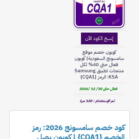
إنسخ الكود الآن
كوبون خصم موقع
سامسونج السعودية| كوبون
فعال حتي 40% لكل
منتجات تطبيق Samsung
KSA: الرمز {CQA1}
فعال حتى 30/ 12 /2026
تم الإستخدام : 120 مرة
كود خصم سامسونج 2026: رمز
الخصم {CQA1} | كوبون يصل