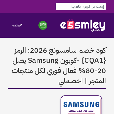
القائمة
le navigation
كود خصم سامسونج 2026: الرمز
{CQA1} -كوبون Samsung يصل
20-80% فعال فوري لكل منتجات
المتجر | اخصملي