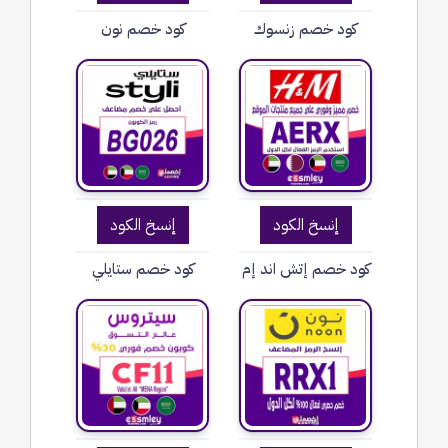
كود خصم زنسوك
كود خصم نون
إنسخ الكود
إنسخ الكود
كود خصم إتش اند إم
كود خصم ستايلي