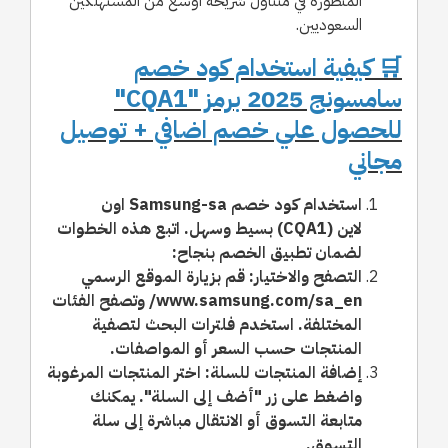
المتطورة في متناول شريحة أوسع من المستهلكين
السعوديين.
🛒 كيفية استخدام كود خصم
سامسونج 2025 برمز "CQA1"
للحصول علي خصم اضافي + توصيل
مجاني
استخدام كود خصم Samsung-sa اون
لاين (CQA1) بسيط وسهل. اتبع هذه الخطوات
لضمان تطبيق الخصم بنجاح:
التصفح والاختيار: قم بزيارة الموقع الرسمي
www.samsung.com/sa_en/ وتصفح الفئات
المختلفة. استخدم فلترات البحث لتصفية
المنتجات حسب السعر أو المواصفات.
إضافة المنتجات للسلة: اختر المنتجات المرغوبة
واضغط على زر "أضف إلى السلة". يمكنك
متابعة التسوق أو الانتقال مباشرة إلى سلة
التسوق.