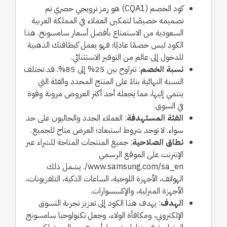
كود الخصم (CQA1) هو رمز ترويجي حصري تم
تصميمه خصيصًا لتمكين العملاء في المملكة العربية
السعودية من الاستمتاع بأفضل أسعار سامسونج. هذا
الكود ليس خصمًا عاديًا؛ فهو يعمل كبطاقتك الذهبية
للدخول إلى عالم من التوفير الاستثنائي.
نسبة الخصم
: تتراوح بين 25% إلى 85%. قد تختلف
النسبة النهائية بناءً على المنتج المحدد والفئة التي
ينتمي إليها، مما يجعله أحد أكثر العروض مرونة وقوة
في السوق.
الفئة المستهدفة
: العملاء الجدد والحاليون على حد
سواء. لا توجد شروط استبعاد؛ العرض متاح للجميع.
نطاق الصلاحية
: جميع المنتجات المتاحة للشراء عبر
الإنترنت على الموقع الرسمي
www.samsung.com/sa_en/. يشمل ذلك
الهواتف، الأجهزة اللوحية، الساعات الذكية، التلفزيونات،
الأجهزة المنزلية، والإكسسوارات.
الهدف
: يهدف هذا الكود إلى تعزيز تجربة التسوق
الإلكتروني، ومكافأة الولاء، وجعل تكنولوجيا سامسونج