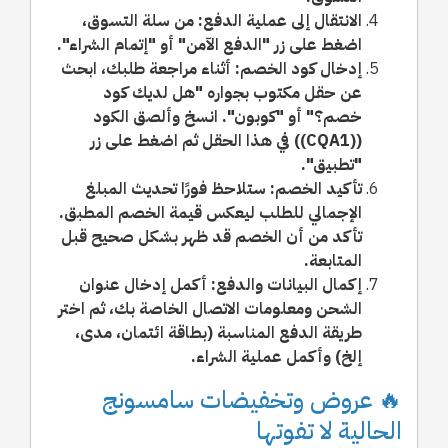
الانتقال إلى عملية الدفع: من سلة التسوق،
اضغط على زر "الدفع الآمن" أو "إتمام الشراء".
إدخال كود الخصم: أثناء مراجعة طلبك، ابحث
عن حقل مكتوب بجواره "هل لديك كود
خصم؟" أو "كوبون". انسخ وألصق الكود
((CQA1)) في هذا الحقل ثم اضغط على زر
"تطبيق".
تأكيد الخصم: ستلاحظ فورًا تحديث المبلغ
الإجمالي للطلب ليعكس قيمة الخصم المطبق.
تأكد من أن الخصم قد ظهر بشكل صحيح قبل
المتابعة.
إكمال البيانات والدفع: أكمل إدخال عنوان
الشحن ومعلومات الاتصال الخاصة بك، ثم اختر
طريقة الدفع المناسبة (بطاقة ائتمان، مدى،
إلخ) وأكمل عملية الشراء.
🔥 عروض وتخفيضات سامسونج
الحالية لا تفوتها