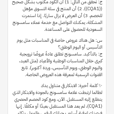
ج: تحقق من التالي: 1) أن الكود مكتوب بشكل صحيح
((CQA1)). 2) أن المنتج في سلة التسوق مؤهل
للخصم. 3) أن العرض لا يزال ساريًا. إذا استمرت
المشكلة، يمكنك التواصل مع خدمة عملاء سامسونج
السعودية للحصول على المساعدة.
س: هل هناك عروض خاصة في المناسبات مثل يوم
التأسيس أو اليوم الوطني؟
ج: بالتأكيد. سامسونج تطلق عادةً عروضًا ترويجية
كبرى خلال المناسبات الوطنية والأعياد (مثل العيد،
واليوم الوطني، ويوم التأسيس، وردة أكتوبر). تابع
القنوات الرسمية لمعرفة هذه العروض الخاصة.
✨ كلمة أخيرة: الابتكار في متناول يدك
لطالما ارتبطت علامة سامسونج بالجودة والابتكار الذي
يتطلع إليه المستقبل. الآن، ومع كود الخصم الحصري
(CQA1)، لم يعد هذا المستقبل بعيدًا أو مكلفًا. إنها
فرصتك لترقية أسلوب حياتك الرقمي والمنزلي بذكاء