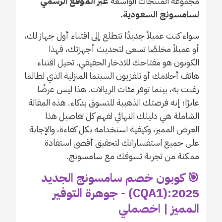
مجموعة المنتجات الواسعة
عبر الموقع الرسمي
لسامسونج السعودية.
سواء كنت عميلاً جديدًا تتطلع إلى اقتناء أول جهاز لك،
أو عميلاً مخلصًا تسعى لتحديث أجهزتك، فهذا
الكوبون هو مفتاحك للادخار الحقيقي. تخيل اقتناء
هاتف أحلامك أو تلفزيون السينما المنزلية الذي لطالما
رغبت به، بينما توفر مئات الريالات. هذا ليس عرضًا
عابرًا؛ إنه فرصتك الذهبية للتسوق بذكاء. هذه المقالة
الشاملة هي دليلك النهائي لفهم كل تفاصيل هذا
العرض المميز، وكيفية استخدامه بكل كفاءة، والإجابة
على جميع استفساراتك لتحقيق أقصى استفادة
ممكنة من تجربة تسوقك مع سامسونج.
🎯 كوبون خصم سامسونج الجديد
2025:(CQA1) - جوهرة التوفير
المميز | اخصملي