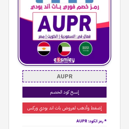
إنسخ كود الخصم
إضغط وأذهب لعروض باث اند بودي وركس
* رمز الكود: AUPR