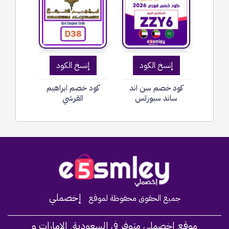
إنسخ الكود
إنسخ الكود
كود خصم سن اند
كود خصم ابراهيم
ساند سبورتس
القرشي
Home
إخصملي
جميع الحقوق محفوظة لموقع
موقع اخصملي متوفر في السعودية, الإمارات و