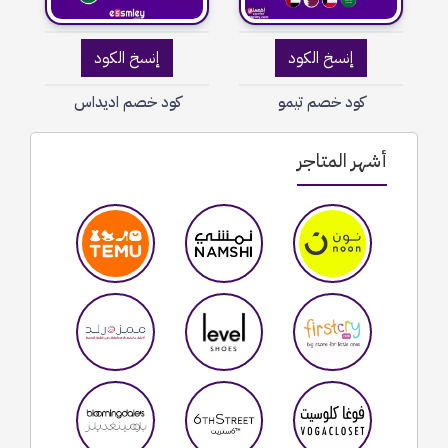
إنسخ الكود
إنسخ الكود
كود خصم تيمو
كود خصم اديداس
أشهر المتاجر