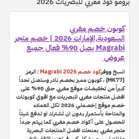
برومو كود مغربي للبصريات 2026
كوبون خصم مغربي
السعودية,الإمارات 2026 | خصم متجر
Magrabi يصل 90% فعال جميع
عروض
انسخ ووفر
كود خصم Magrabi 2026
: الرمز
{MK77} ، كوبون مميز بخصم نادر وستصل لحداً
كبيراً من تخفيضات موقع مغربي حتى 90% على
افضل منتجات مغربي للبصريات مع اقوي كوبونات
خصم موقع إخصملي 2026 لكل العملاء
والمتاحة بأستمرار بدون ان تشترك او تدفع شيئاً
للحصول على أكواد خصم مغربي كما يهتم جيداً
متجر مغربي بمنحك افضل المنتجات البصرية
وذلك ليسهم بشكل كبير في تعزيز الثقة بالنفس