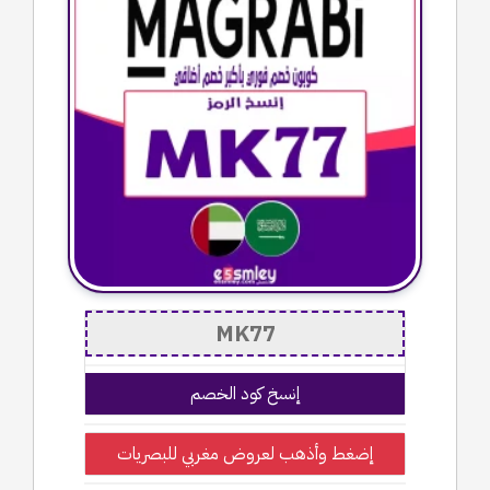
إنسخ كود الخصم
إضغط وأذهب لعروض مغربي للبصريات