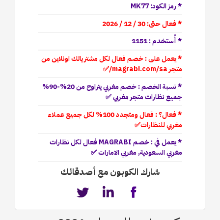
* رمز الكود: MK77
* فعال حتى: 30 / 12 / 2026
* أُستخدم : 1151
* يعمل على : خصم فعال لكل مشترياتك اونلاين من
متجر magrabi.com/sa/✅
* نسبة الخصم : خصم مغربي يتراوح من 20%-90%
جميع نظارات متجر مغربي ✅
* فعال؟ : فعال ومتجدد 100% لكل جميع عملاء
مغربي للنظارات✅
* يعمل في : خصم MAGRABI فعال لكل نظارات
مغربي السعودية, مغربي الامارات ✅
شارك الكوبون مع أصدقائك