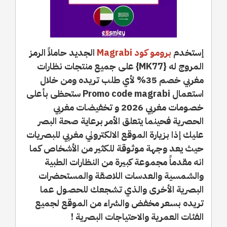
إستخدم
برومو كود Magrabi
الجديد حاملاً الرمز
المروج له {MK77} على جميع منتجات نظارات
مغربي خصم 35% لأي طلب تريده ومن خلال
استعمال Promo code magrabi ستحظى بأعلى
خصومات مغربي 2026 و تخفيضات مغربي
الحصرية فحينما يتعلق الأمر برعاية صحة البصر
عليك إذا بزيارة الموقع الالكتروني مغربي للبصريات
حيث يعد وجهة موثوقة للكثير من الأشخاص كما
انه مقدماً مجموعة كبيرة من النظارات الطبية
والشمسية والعدسات اللاصقة والمستحضرات
البصرية الأخرى والذي تشجعك للحصول عما
تريده بسعر مخفض والشراء من الموقع لجميع
الفئات العمرية والاحتياجات البصرية !