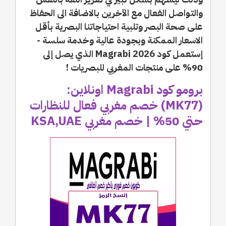
والتواصل الفعال مع الآخرين بالاضافة الى الحفاظ
على صحة البصر وتلبية احتياجاتنا البصرية بأقل
الاسعار الممكنة وبجودة عالية وخدمة سلسة -
إستعمل كود Magrabi 2026 الذي يصل إلى
90% على منتجات المغربي للبصريات !
برومو كود Magrabi اونلاين:
(MK77) خصم مغربي فعال للنظارات
حتي 50% | خصم مغربي KSA,UAE