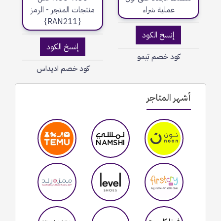
إنسخ الكود
إنسخ الكود
كود خصم تيمو
كود خصم اديداس
أشهر المتاجر