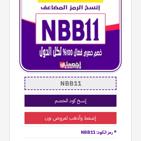
إنسخ كود الخصم
إضغط وأذهب لعروض نون
* رمز الكود: NBB11