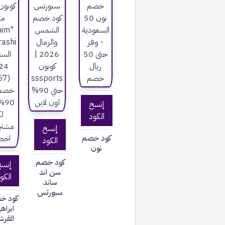
إنسخ
الكود
إنسخ
كود خصم
الكود
نون
كود خصم
إنس
سن اند
الكو
ساند
سبورتس
كود خ
ابراه
القرش