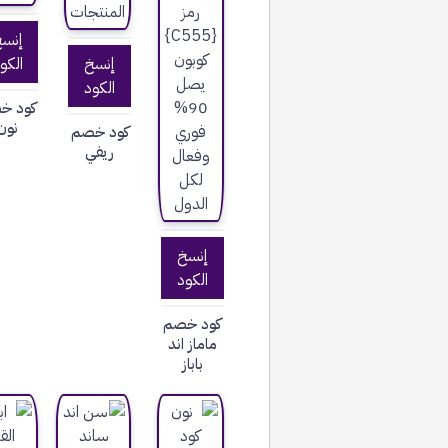
إنس
إنسخ
الكو
الكود
كود خ
نون
كود خصم
ريفي
إنسخ
الكود
كود خصم
ماماز اند
باباز