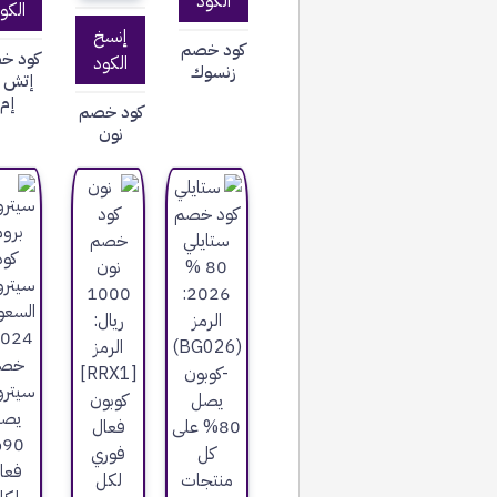
الكود
الكو
إنسخ
كود خصم
كود خ
الكود
زنسوك
إتش ا
إم
كود خصم
نون