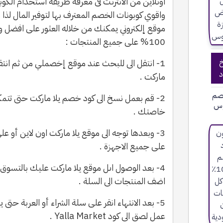
اونلاين من الانترنت فى معرفة طريقة استخدام ال
واقوي كوبونات الخصم المعترف بها لتوفير المال لذا
موقع إلكتروني يمكنك من خلاله العثور على افضل 
100% على جميع المنتجات :
خ
1- انتقل الى للبحث عند موقع إخصملي من ثم انتق
د
ماركت .
صم
2- قم بعمل نسخ الى كود خصم يلا ماركت حتى تتم
وس
خاصتك .
3- وبعدها توجه الى موقع يلا ماركت اون لاين أو ع
على جميع الاجهزة .
4- بعد الوصول اىل موقع يلا ماركت عليك بالتسوق
اضف المنتجات الى السلة .
5- بعد الانتهاء انقر على سلة الشراء أو العربة حتى
عمل لصق الى كود Yalla Market .