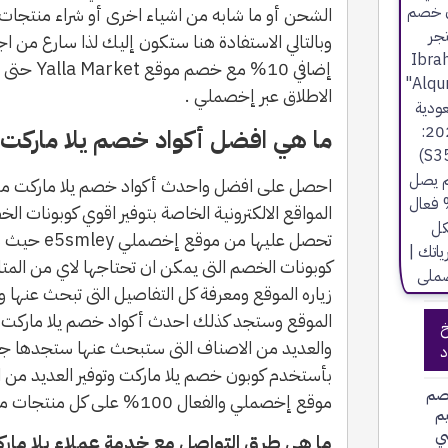
الشحن أو ما شابه من اشياء اخرى أو شراء منتجات ب
وبالتالي الاستفادة هنا ستكون إليك لذا سارع من 
الاطلاق عبر إخصملي .
ما هي افضل أكواد خصم يلا ماركت Yalla Market 2023؟
احصل على افضل واحدث أكواد خصم يلا ماركت من
المواقع الالكترونية الخاصة بتوفير اقوي كوبونات ال
تحصل عليها م
كوبونات الخصم التى يمكن ان تحتاجها لاي من المتا
زياره الموقع ومعرفة كل التفاصيل التى تبحث عنها
الموقع وستجد كذلك احدث أكواد خصم يلا ماركت ا
خ
والعديد من الاصناف التى ستبحث عنها ستجدها جم
د
بأستخدم كوبون خصم يلا ماركت وتوفير العديد من 
صم
موقع إخصملي والفعال 100% على كل منتجات موقع Yalla Market.
يم
ي
ما هي طرق التواصل مع خدمة عملاء يلا مار