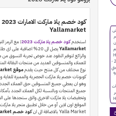
Yallamarket
استخدم
كود خصم يلا ماركت 2023
:
مع الرمز ال
Yallamarket
يصل الى 20% اضافية على اى طلب من
والرائع لتوفير النقود عند خوض تجربة التسوق من م
للعملاء والمتسوقين العديد من منتجات البقالة المتن
نوع مختلف من كل منتج حيث يقدم
موقع Yalla Market
كوبونات خصم يلا ماركت الحصرية والمميزة للغاية 
جميع المنتجات وبالنسبة لكل العملاء الجدد بأم
وتخفيضات يلا ماركت الاخري والتى ستجدها على ال
الموقع اون لاين أو من خلال تطبيق متجر يلا مارك
Yalla Market بالاضافة الى ان
كود خصم Yalla Market
خ