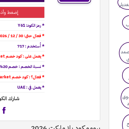
إضغط وأذه
* رمز الكود: Y61
* فعال حتى: 30 / 12 / 2026
* أُستخدم : 717
* يعمل على : كود خصم Yallamarket فعال على كل المنتجات
* نسبة الخصم : خصم 20% على اى اوردر من يلا ماركت
* فعال؟ : كود خصم Yalla Market فعال ويعمل 100%
* يعمل في : UAE
شارك الك
برومو كود يلا ماركت 2026