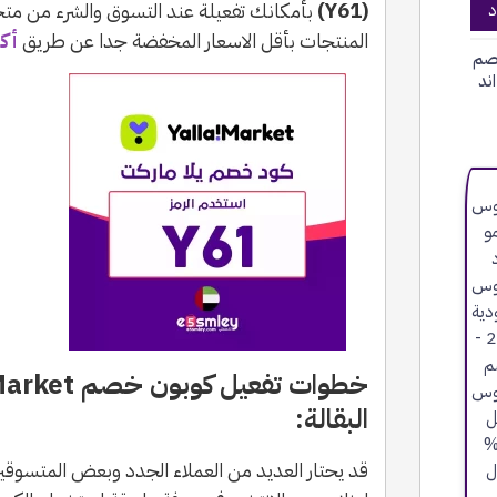
(Y61)
بأمكانك تفعيلة عند التسوق والشرء من متج
د
المنتجات بأقل الاسعار المخفضة جدا عن طريق
أكواد arket
صم
ند
البقالة:
قد يحتار العديد من العملاء الجدد وبعض المتسوقين 