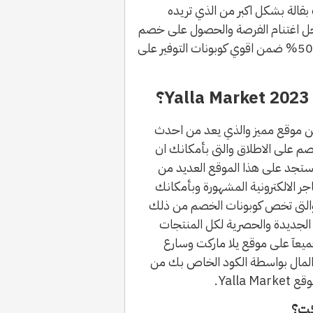
قالة بشكل اكبر من الذي تريده
اجل اغتنام الفرصة والحصول على خصم
إضافي 10% مع خصم موقع Yalla Market حتى 50% ضمن اقوي كوبونات التوفير على
 موقع مميز والذي يعد من احدث
خصم على الاطلاق والتى بأمكانك ان
ن موقع إخصملي e5smley حيث ستجد على هذا الموقع العديد من
جر الالكترونية المشهورة وبأمكانك
 والتى تخص كوبونات الخصم من ذلك
لجديدة والحصرية لكل المنتجات
يعآ على موقع يلا ماركت وسارع
المال بواسطة الكود الخاص بك من
كت؟