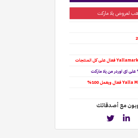
ب لعروض يلا ماركت
وبون مع أصدقائك