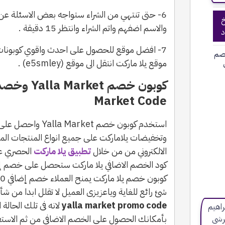
6- حتى تنتهي من الشراء ستواجه بعض الاسئلة عن
خ
والاسم اضفهم واتم الشراء وانتظر 15 دقيقة .
د
7- افضل موقع للحصول على احدث واقوي كوبونات 
صم
موقع يلا ماركت انتقل الى موقع (e5smley) .
Market Code
استخدم كوبون خصم et
الالكتروني من من خلال
تطبيق يلا ماركت
الحصري عل
شئ رائع للغاية وياعزيزى العميل لا تقلل ابدا من ش
yalla market promo code
لانه فى تلك الحالة
بأمكانك الحصول على الخصم الاضافي من ثم الاس