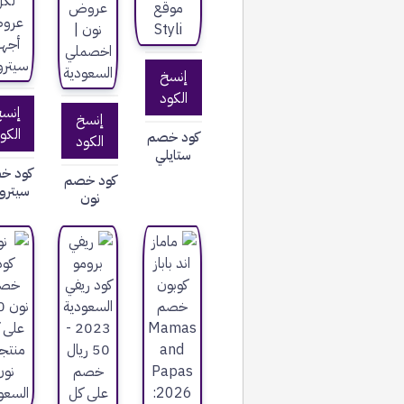
إنسخ
الكود
إنس
إنسخ
الكو
كود خصم
الكود
ستايلي
كود خ
كود خصم
سيتر
نون