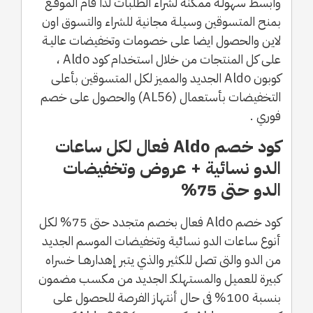
وابسط سهولـة ممكنة لشراء الطلبات لذا قام الموقـع
بمنح المتسوقين وسيلـة مجانية للشراء والتسوق اون
لاين والحصول ايضا على خصومات وتخفيضات عاليـة
على كل المنتجات من خلال استخدام كود Aldo ،
كوبون Aldo الجديد والمميز لكل المتسوقين بأعلى
التخفيضات بأستعمال (AL56) والحصول على خصم
فوري .
كود خصم Aldo فعال لكل ساعات
الدو نسائية + عروض وتخفيضات
الدو حتى 75%
كود خصم Aldo فعال بخصم متجدد حتى 75% لكل
أنوع ساعات الدو نسائية وتخفيضات الموسم الجديد
من الدو والتى تصل للكثير والذي يتبر إهدارهــا خسراه
كبيرة للعميل والمستهلكـ الجديد من مكسب مضمون
بنسبة 100% فى حال أنتهاز الفرصة للحصول على