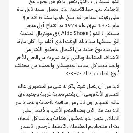
الدو السيد بى ، والذي يؤمن بأكثر من مجرد بيع
الأحذية. ظهر خط الأحذية الذي يحمل اسمه لأول مرة
على رفوف المتاجر التي يبلغ طولها ستة 6 أقدام في
عام 1972 ثم فى عام 1978 تم افتتاح أول متجر
مستقل لـ الدو ( Aldo Shoes ) في مونتريال المدينة
التي عشقهـا منذ ذلك الوقت الذي أقام بها ، كان عازمًا
على بدء نوع جديد من الأعمال لتحقيـق الكثير من
الأهداف المتتاليـة وبالتالي تزايد شهرتـه من الحين للأخر
وايضا تلبيـة كل رغبات المتوسقين والعملاء من مختلف
أنوع الطلبات لذلك ->->->
لابد من أن يفعل شيئاً يذكر له على مر العصـور فى عالم
التسوق الألكترونـى ،أن يقدم تجربـة غريبة وجديدة فى
عالم التسوق اون لاين من موقعـه للأحذية والتجارة عبر
الانترنت مثل الآن وهو المتجر الأشهر والأفضل على
الاطلاق متجر الدو لتحقيق أهدافـة وغايـت كل العملاء
بـشراء منتجاتهـم المفضـلة والأصلية بأرخص الأسعار