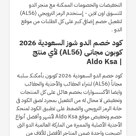
التخفيضات والخصومات الممكنة مع متجر الدو
للتسوق اون لاين - إستخدم الرمز الترويجي (AL56)
لتفعيل خصم إضافي كبير على كل الطلبات من موقع
الدو .
كود خصم الدو شوز السعودية 2026
كوبون مجانـى (AL56) لأي منتج
| Aldo Ksa
كود خصم الدو السعودية 2026 كوبون بأمكنكـ سلبـه
مجاناً (AL56) لشراء الحقائب والأحذية والحقائب
وايضا الأكسسوارات بخصم هائـل على كل المنتجات
وتخفيض لا محال له من التفعيل بمجرد لصق الكود فى
خانة الرمز الترويجي والضغـط على تطبيق الكود لمنحكـ
خصم وتخفيض موقع Aldo Ksa لأشهر وأفضل أنواع
الأحذية الأصلية والمميزة من الماركة العالمية الدو التى
أصبحت واحدة ضمن المتاجر الأفضل للألاف من