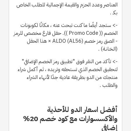
العناصر وعدد الحزم والقيمة الإجمالية للطلب الخاص
بكـ .
-> ستجد أيضًا ما كنت تبحث عنه ، مكانًا لكوبونات
الخصم (( Promo Code )). حقل فارغ مخصص للرمز
- الصق رمز خصم ALDO (AL56) × هذا الحقل
(الـخـانـة) .
-> تأكد من النقر فوق "تطبيق رمز الخصم الإضافي"
لتحقيق الخصم الذي تستحقه وتريده ، ثم أكمل شراء
منتجك من الدو بطريقة عادية جدًا لأنهاء الشراء
والطلب .
أفضل اسعار الدو للأحذية
والأكسسوارات مع كود خصم 20%
إضافي