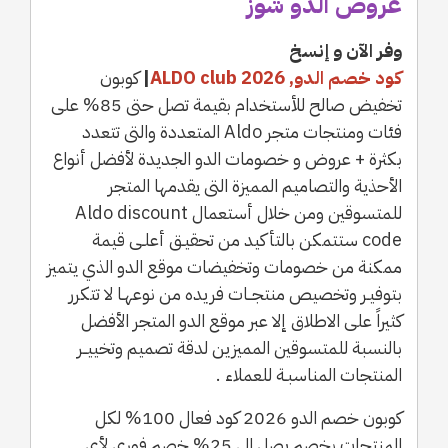
عروض الدو شوز
وفر الآن و إنسخ
كود خصم الدو, ALDO club 2026
|
كوبون
تخفيض صالح للأستخدام بقيمة تصل حتى 85% على
فئات ومنتجات متجر Aldo المتعددة والتى تتعدد
بكثرة + عروض و خصومات الدو الجديدة لأفضل أنواع
الأحذية والتصاميم المميزة التى يقدمها المتجر
للمتسوقين ومن خلال أستعمال Aldo discount
code ستتمكن بالتأكيد من تحقيـق أعلـى قيمة
ممكنة من خصومات وتخفيضات موقع الدو الذي يتميز
بتوفيـر وتخصيص منتجــات فريده من نوعهـا لا تتكرر
كثيراً على الاطلاق إلا عبر موقع الدو المتجر الأفضل
بالنسبة للمتسوقين المميزين لدقة تصميم وتخييــر
المنتجات المناسبـة للعملاء .
كوبون خصم الدو 2026 كود فعال 100% لكل
المنتجات بخصم يصل الى 25% خصم فوري لأي