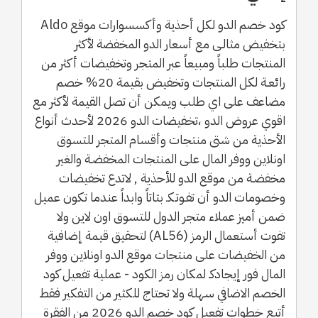
كود خصم الدو لكل أحذية وأكسسوارات موقع Aldo
بتخفيض مثالـى مع أسعار الدو المخفضة لأكثر
المنتجات طلباً ومبيعاً عبر المتجر وتخفيضات أكثر من
رائعـة لكل المنتجات وتخفيض بقيمة 20% خصم
مضاعف على اي طلب ويمكن أن تصل القيمة لأكثر مع
اقوي عروض الدو ،تخفيضات الدو 2026 لأحدث أنواع
الأحذية من شتى منتجات وأقسام المتجر للتسوق
اونلاين ووفر المال على المنتجات المخفضـة والغير
مخفضـة من موقع الدو للأحذية , لاتدع تخفيضات
وخصومات الدو أن تفـوتـكـ بتاتاً وابداً عندما تكون عميل
ضمن أميز عملاء متجر الدول للتسوق اون لاين ولا
تفوت أستعمال الرمز (AL56) لتحقيق قيمة إضافية
من الخفيضات على منتجات موقع الدو اونلاين ووفر
المال فور إيجادكـ لمكان رمز الكود - عملية تفعيل كود
الخصم الاضافي سهلة ولا تحتاج للكثير من التفكير فقط
أتبع خطوات تفعيل كود خصم الدو 2026 من الفقرة