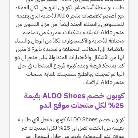
طلب بواسطة أستخدام الكوبون الترويجي لكل العملاء
مع أضخم تخفيضات متجر Aldo للأحذية الذي يقدمه
للمتسوقين والعملاء الجدد ايضاً .من مزايا التسوق من
متجر Aldo انه يقدم تشكيلات عصريـة من تصاميم
مختلفة للأحذية والأكسسوارات لكلاً من الرجال والنساء
بالاضافة الى الحقائب المختلفة والعديدة بأنوع لا مثيل
لهـا من الأشكال والأختيارات المتداولـة على متجر ال دو
كما يمنحكـ فرصة ومدة كبيرة لأرجاع المنتجات فى حال
انها لم تعجبك وبالطبع ستعجبك للغاية منتجات
متجر Aldo الرائعـة .
كوبون خصم ALDO Shoes بقيمة
25% لكل منتجات موقع الدو
كوبون خصم ALDO Shoes كوبون مفعل لأي طلبيـة
بقيمة من الخصم تصل الى 25% لكل المنتجات عبر
موقع الدو السعودية وايضا من خلال أسعمال رمز