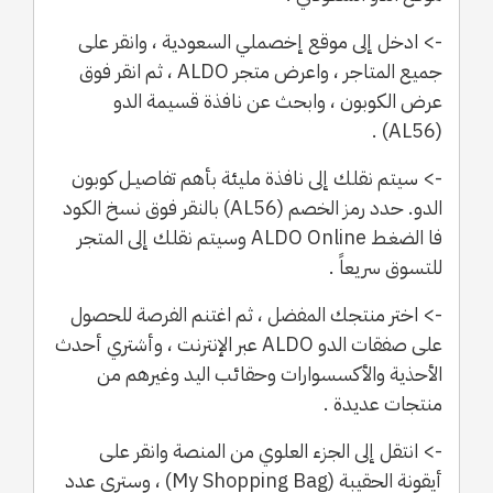
-> ادخل إلى موقع إخصملي السعودية ، وانقر على
جميع المتاجر ، واعرض متجر ALDO ، ثم انقر فوق
عرض الكوبون ، وابحث عن نافذة قسيمة الدو
(AL56) .
-> سيتم نقلك إلى نافذة مليئة بأهم تفاصيـل كوبون
الدو. حدد رمز الخصم (AL56) بالنقر فوق نسخ الكود
فا الضغـط ALDO Online وسيتم نقلك إلى المتجر
للتسوق سريعاً .
-> اختر منتجك المفضل ، ثم اغتنم الفرصة للحصول
على صفقات الدو ALDO عبر الإنترنت ، وأشتري أحدث
الأحذية والأكسسوارات وحقائب اليد وغيرهم من
منتجات عديدة .
-> انتقل إلى الجزء العلوي من المنصة وانقر على
أيقونة الحقيبة (My Shopping Bag) ، وسترى عدد