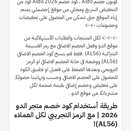
كوبون خصم Aldo ، كود خصم Aldo 2026 كود من
التخفيض السريع ومجاني من موقع إخصملي يمنحـ
إياه الموقع حتى تتمكن من الحصول علي تخفيضات
وخصومات ->->
->->-> لكل المنتجات والطلبات الأستهلاكيـة من
موقع الدو وفعل الخصم الاضافي مع رمز القسيمة
الشرائيـة (AL56) .فقط قم بنسخ كود الخصم الاضافي
(AL56) ووضعـه فى خانة الخصم الاضافي او الرمز
الترويجي وبعدها الضغط على تفعيل او تطبيق الكود
للحصول على الخصم الاضافي وحسب وتهانينا حصولكـ
على تخفيض وخصم إضافي بقيمة ضخمة لكل
مشترياتكـ من موقع الدو .
طريقة أستخدام كود خصم متجر الدو
2026 | مع الرمـز التجريبي لكل العملاء
(AL56)!