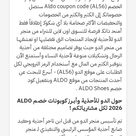
الخصم Aldo coupon code (AL56) ستصل
خصوماتكـ إلى الكثير والكثير من الخصومات
والتخفيضات الأكثر ضخامـة بلا أي شكوكـ إطلاقاً فقط
أمنحـ ذاتكـ فرصـة للتسوق اون لاين للشراء من متجر
الدو للأحذية لإيجاد المنتجات التى تفضليها او تعشقهــا
من متجر الدو حيث يوفر تصاميم مختلفة من أحذية
الرجال وتشكيلات منوعـة لأحذية النساء وأستمتع الأن
بتوفيـر الكثير من المال مع أستخدام الرمز الترويجي لكل
الطلبات على موقع الدو (AL56) - أسرع للبحـث عن
أحدث المنتجات من موقع ALDO وبتفعيل كود
خصم ALDO Shoes .
حول الدو للأحذية وأبـرز كوبونات خصم ALDO
2026 لكل مشترياتكم !
تم تأسيس متجر الدو من قبل ابن تاجر أحذية وحفيد
صانع أحذية المؤسس الرئيسي والتنفيذي لـ متجر