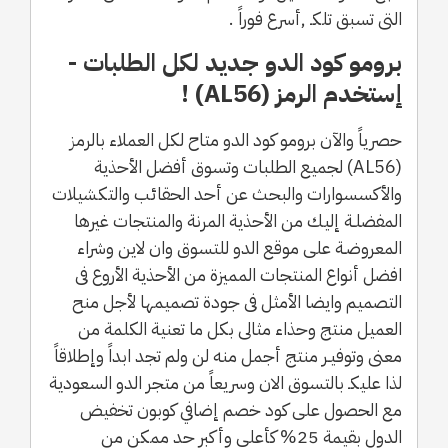
التى تسبق تلكـ ,أسرع فوراً .
برومو كود الدو جديد لكل الطلبات -
إستخدم الرمز (AL56) !
حصرياً والآن برومو كود الدو متاح لكل العملاء بالرمز
(AL56) لجميع الطلبات وتسوق أفضل الأحذية
والأكسسوارات والبحث عن أحد الحقائب والتكشيلات
المفضلـة إليك من الأحذية المرنة والمنتجات غيرها
المعروضـة على موقع الدو للتسوق وان لاين وشراء
افضل أنواع المنتجات المميزة من الأحذية الأروع فى
التصميم وايضا الأمثل فى جودة تصميمها لأجل منح
العميل منتج وحذاء مثالى بكل ما تعنية الكلمة من
معنى وتوفيـر منتج أجمل منه لن ولم تجد ابداً وإطلاقاً
لذا عليكـ بالتسوق الان وسريعاً من متجر الدو السعودية
مع الحصول على كود خصم إضافي كوبون تخفيض
الدول بقيمة 25% كأعلى وأكبر حد ممكن من