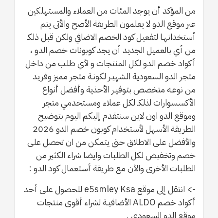
من المؤكد أن يوجد المئات من العملاء والمستهلكين
عبر موقع الدو لا يعلمون الطريقة الأصح والأتى يتم
أستخدانهـا لتفعيل كود الخصم الاضافي ولكن قبل ذلكـ
من أي بالعميل الجديد أن يجد كوبونات خصم الدو ،
أكواد خصم الدو لكل المنتجات و لأي طلب من داخل
متجر الدو السعودية الشهيـر لكونـة متجر مميز وفريد
من نوعـه متخصص بتوفيـر الأحذية وأفضل أنواع
الأكسسوارات لذلكـ لكل عملاء ومستخدمي متجر
وموقع الدو اون لاين سنتقدم إليكم اليوم بتوضيح
الطريقة الأسهل لأستخدام كوبون خصم الدو 2026
والأفضل على الاطلاق حتى يتمكن من ان تحصل على
خصم وتخفيض لكل الطلبات وايضا شراء الكثير من
الطلبات الأخرى والآن مع طريقة أستعمال كود الدو :
-> انتقل إلى موقع e5smley Ksa للحصول على أحد
أكواد خصم ALDO الأضافيـة لشراء أقوى منتجات
موقع الدو السعودي .