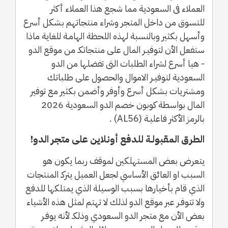
العملاء فى السعودية مما شجع هذا العملاء أكثر
للتسوق من داخل المتجر وشراء منتجاتهم بشكل أسرع
وأسهل بكثير وبالنسبة لهذه اللحظة الهامـة للغاية ماذا
ستفعل الأن لتوفيـر المال على منتجاتكـ من موقع الدو
- هيا أسرع لشراء الطلبات التى تفضلها من الدو
السعودية لتوفيـر الاموال والحصول على طلباتك
ومشتريات بشكل أسرع وأوفر وأضمن بكثير مع توفير
المال بواسطة كوبون خصم الدو السعودية 2026
بالرمز الأكثر فاعليـة (AL56) .
الطرق المقبولـة للدفع أونلاين على متجر الدو!
يتعرض بعض المستهلكين لموقف ربما يكون هو
السبب او العائق الأساسي لجعل العميل يتركـ المنتجات
الذي قام بأخيارها بسبب الوسيلة الذي يمتلكها للدفع
ولا تتوفـر عبر موقع الدو لذلك لا تهتم لمثل هذه الأشياء
بعض الأن مع متجر الدو السعودي وذلكـ لأنه يوفـر