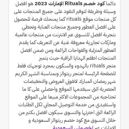
دائما
كود خصم Rituals الإمارات 2023
هو افضل
وسيلة وطريقة لتوفير النقود على جميع المنتجات على
كل منتجات موقع rituals كما يمنحك فرصة للحصول
على افضل العطور وجميع منتجات العناية وتحظي
بتجربة افضل للتسوق عبر الانترنت من منتجات عالمية
وماركات تجاررية معروفة غنية عن التعريف كما يقدم
العطور المنزلية والفواحات الرائعة ومن ضمن افضل
المنتجات اطقم الهدايا الراقية حيث يتميز
متجر rituals بالهدوء والسكون بمجرد توجهك فقط
للصفحة الرئيسة لمتجر ريتوالز وبمناسبة الشهر الكريم
شهر رمضان المبارك لاتفوتي العروض والتخفيضات
الحصرية التى سيقدمها الموقع واحصلي على كا ما
تحتاجيه من المجموعات الاكثر مبيعا على الموقع
واستفيدي من خدمة التوصيل المجاني لكل الطلبات
الرائعة التى اخترتها والتسوق سيكون افضل بكثير من
خلال التسوق مع كود خصم ريتوالز السعودية و
الامارات عبر
إخصملي السعودية
.