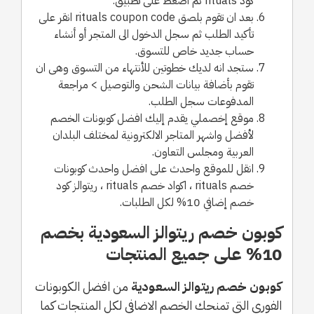
كود rituals ثم اضغط على تطبيق.
بعد ان تقوم بلصق rituals coupon code انقر على
تأكيد الطلب ثم سجل الدخول الى المتجر أو أنشاء
حساب جديد خاص للتسوق.
ستجد انه لديك خطوتين للأنتهاء من التسوق وهى ان
تقوم بأضافة بيانات الشحن والتوصيل > مراجعة
المدفوعات سجل الطلب.
موقع إخصملي يقدم إليك افضل كوبونات الخصم
لأفضل واشهر المتاجر الالكترونية لمختلف البلدان
العربية ومجلس التعاون.
انقل للموقع واحدث على افضل واحدث كوبونات
خصم rituals ، اكواد خصم rituals ، ريتوالز كود
خصم إضافي 10% لكل الطلبات.
كوبون خصم ريتوالز السعودية بخصم
10% على جميع المنتجات
كوبون خصم ريتوالز السعودية
من افضل الكوبونات
الفوري التى تمنحك الخصم الاضافي لكل المنتجات كما