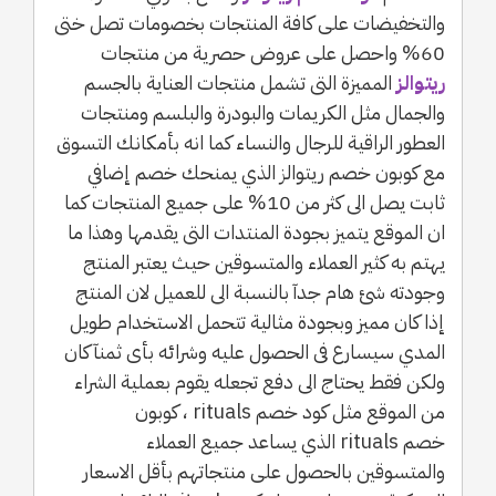
والتخفيضات على كافة المنتجات بخصومات تصل ختى
60% واحصل على عروض حصرية من منتجات
ريتوالز
المميزة التى تشمل منتجات العناية بالجسم
والجمال مثل الكريمات والبودرة والبلسم ومنتجات
العطور الراقية للرجال والنساء كما انه بأمكانك التسوق
مع كوبون خصم ريتوالز الذي يمنحك خصم إضافي
ثابت يصل الى كثر من 10% على جميع المنتجات كما
ان الموقع يتميز بجودة المنتدات التى يقدمها وهذا ما
يهتم به كثير العملاء والمتسوقين حيث يعتبر المنتج
وجودته شئ هام جدآ بالنسبة الى للعميل لان المنتج
إذا كان مميز وبجودة مثالية تتحمل الاستخدام طويل
المدي سيسارع فى الحصول عليه وشرائه بأى ثمنآ كان
ولكن فقط يحتاج الى دفع تجعله يقوم بعملية الشراء
من الموقع مثل كود خصم rituals ، كوبون
خصم rituals الذي يساعد جميع العملاء
والمتسوقين بالحصول على منتجاتهم بأقل الاسعار