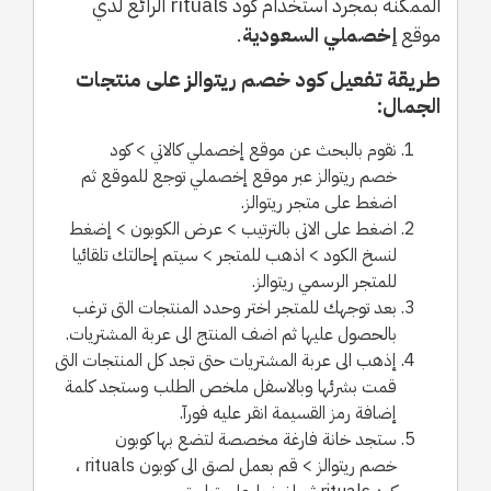
الممكنة بمجرد استخدام كود rituals الرائع لدي
موقع
إخصملي السعودية
.
طريقة تفعيل كود خصم ريتوالز على منتجات
الجمال:
نقوم بالبحث عن موقع إخصملي كالاتي > كود
خصم ريتوالز عبر موقع إخصملي توجع للموقع ثم
اضغط على متجر ريتوالز.
اضغط على الاتى بالترتيب > عرض الكوبون > إضغط
لنسخ الكود > اذهب للمتجر > سيتم إحالتك تلقائيا
للمتجر الرسمي ريتوالز.
بعد توجهك للمتجر اختر وحدد المنتجات التى ترغب
بالحصول عليها ثم اضف المنتج الى عربة المشتريات.
إذهب الى عربة المشتريات حتى تجد كل المنتجات التى
قمت بشرئها وبالاسفل ملخص الطلب وستجد كلمة
إضافة رمز القسيمة انقر عليه فورآ.
ستجد خانة فارغة مخصصة لتضع بها كوبون
خصم ريتوالز > قم بعمل لصق الى كوبون rituals ،